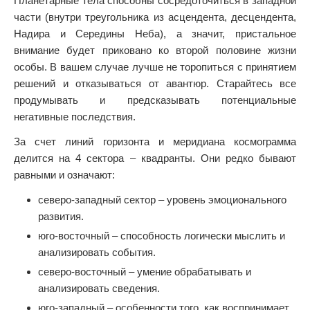
Планетарные тела способны сосредоточиться в западной
части (внутри треугольника из асцендента, десцендента,
Надира и Середины Неба), а значит, пристальное
внимание будет приковано ко второй половине жизни
особы. В вашем случае лучше не торопиться с принятием
решений и отказываться от авантюр. Старайтесь все
продумывать и предсказывать потенциальные
негативные последствия.
За счет линий горизонта и меридиана космограмма
делится на 4 сектора – квадранты. Они редко бывают
равными и означают:
северо-западный сектор – уровень эмоционального
развития.
юго-восточный – способность логически мыслить и
анализировать события.
северо-восточный – умение обрабатывать и
анализировать сведения.
юго-западный – особенности того, как воспринимает