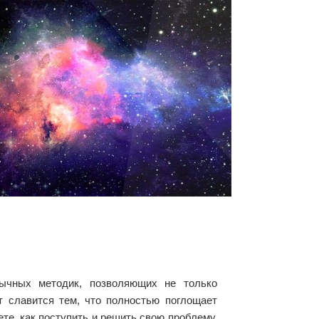
бычных методик, позволяющих не только
т славится тем, что полностью поглощает
те, как поступить и решить свою проблему,