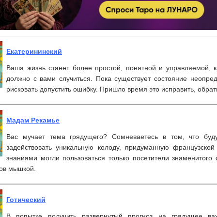
Екатерининский
Ваша жизнь станет более простой, понятной и управляемой, к
должно с вами случиться. Пока существует состояние неопред
рисковать допустить ошибку. Пришло время это исправить, обра
Мадам Рекамье
Вас мучает тема грядущего? Сомневаетесь в том, что буд
задействовать уникальную колоду, придуманную французско
знаниями могли пользоваться только посетители знаменитого 
ков мышкой.
Готический
В попытке получить развернутый прогноз на грядущее ва