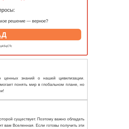
просы:
акое решение — верное?
АД
nykSqCTc
во ценных знаний о нашей цивилизации.
огает понять мир в глобальном плане, но
ми!
которой существует. Поэтому важно обладать
ит вам Вселенная. Если готовы получить эти