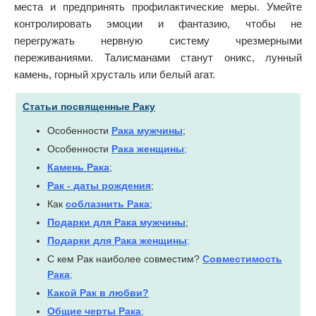
места и предпринять профилактические меры. Умейте
контролировать эмоции и фантазию, чтобы не
перегружать нервную систему чрезмерными
переживаниями. Талисманами станут оникс, лунный
камень, горный хрусталь или белый агат.
Статьи посвященные Раку
Особенности
Рака мужчины
;
Особенности
Рака женщины
;
Камень Рака
;
Рак - даты рождения
;
Как
соблазнить Рака
;
Подарки для Рака мужчины
;
Подарки для Рака женщины
;
С кем Рак наиболее совместим?
Совместимость
Рака
;
Какой Рак в любви?
Общие черты Рака
;