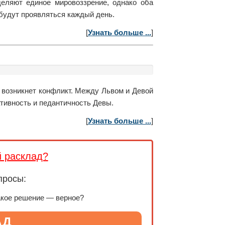
еляют единое мировоззрение, однако оба
 будут проявляться каждый день.
[
Узнать больше ...
]
о возникнет конфликт. Между Львом и Девой
ативность и педантичность Девы.
[
Узнать больше ...
]
й расклад?
просы:
акое решение — верное?
АД