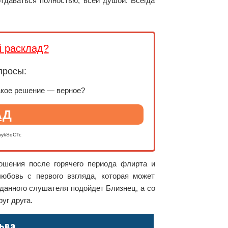
тдаваться полностью, всей душой. Всегда
й расклад?
просы:
акое решение — верное?
АД
nykSqCTc
ошения после горячего периода флирта и
юбовь с первого взгляда, которая может
еданного слушателя подойдет Близнец, а со
уг друга.
ьва