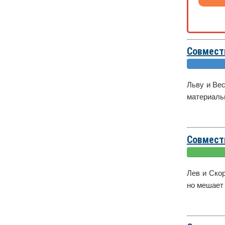
Совмест
Льву и Ве
материальн
Совмест
Лев и Ско
но мешает 