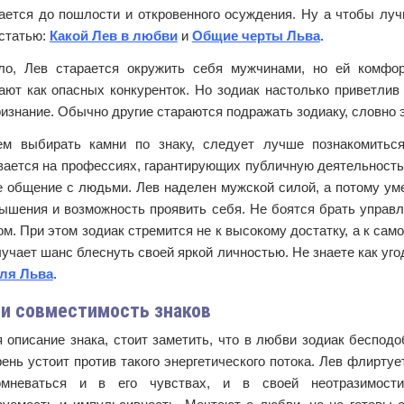
кается до пошлости и откровенного осуждения. Ну а чтобы луч
 статью:
Какой Лев в любви
и
Общие черты Льва
.
ло, Лев старается окружить себя мужчинами, но ей комфор
ают как опасных конкуренток. Но зодиак настолько приветлив 
изнание. Обычно другие стараются подражать зодиаку, словно э
м выбирать камни по знаку, следует лучше познакомить
вается на профессиях, гарантирующих публичную деятельность,
е общение с людьми. Лев наделен мужской силой, а потому ум
шения и возможность проявить себя. Не боятся брать управле
м. При этом зодиак стремится не к высокому достатку, а к сам
лучает шанс блеснуть своей яркой личностью. Не знаете как уг
ля Льва
.
и совместимость знаков
описание знака, стоит заметить, что в любви зодиак бесподо
ень устоит против такого энергетического потока. Лев флиртуе
омневаться и в его чувствах, и в своей неотразимости