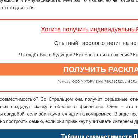
зуемость и импульсивность. Мечтают о любви, но не готовы о
что-то для себя.
Хотите получить индивидуальны
Опытный таролог ответит на во
Что ждёт Вас в будущем? Как сложатся отношения? К
ПОЛУЧИТЬ РАСКЛ
Реклама. ООО "ФУТУРА" ИНН: 7801716423. erid 2Ra
совместимостью? Со Стрельцом она получит серьезные отн
Весы создадут сказку и обеспечат финансово. Овен – это л
я свадьбой, если оба научатся идти на компромисс. В виде пр
о построить семью, если они привыкнут учитывать интересы др
Таблица совместимости Л