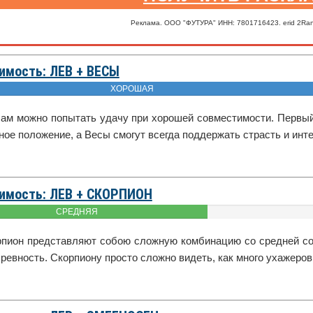
Реклама. ООО "ФУТУРА" ИНН: 7801716423. erid 2Ra
имость: ЛЕВ + ВЕСЫ
ХОРОШАЯ
сам можно попытать удачу при хорошей совместимости. Первый
ое положение, а Весы смогут всегда поддержать страсть и инте
имость: ЛЕВ + СКОРПИОН
СРЕДНЯЯ
рпион представляют собою сложную комбинацию со средней со
ревность. Скорпиону просто сложно видеть, как много ухажеров 