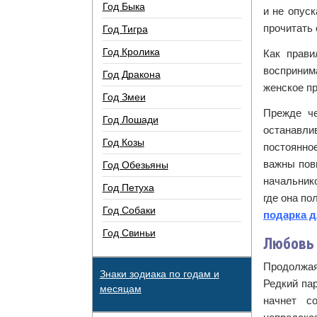
Год Быка
и не опус
прочитать
Год Тигра
Год Кролика
Как прави
восприним
Год Дракона
женское пр
Год Змеи
Прежде че
Год Лошади
останавли
Год Козы
постоянно
важны повы
Год Обезьяны
начальнико
Год Петуха
где она по
Год Собаки
подарка д
Год Свиньи
Любовь 
Продолжая 
Знаки зодиака по годам и
Редкий пар
месяцам
начнет с