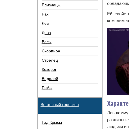
обладающа
Близнецы
Ей свойст
Рак
комплимент
Лев
Дева
Весы
Скорпион
Стрелец
Козерог
Водолей
Рыбы
Характе
Восточный гороскоп
Лев комму
различные 
Год Крысы
людьми и п