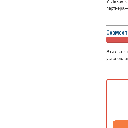
У Львов с
партнера –
Совмест
Эти два зн
установлен