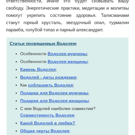
ответственности, иначе это будет сковывать вашу
свободу. Энергетические практики, медитации и молитвы
помогут укрепить состояние здоровья. Талисманами
станут горный хрусталь, звездочный опал, турмалин
параиба, голубой топаз и парный александрит.
Статьи посвященные Водолею
Особенности
Водолея мужчины
;
Особенности
Водолея женщины
;
Камень Водолея
;
Водолей - даты рождения
;
Как
соблазнить Водолея
;
Подарки для Водолея мужчины
;
Подарки для Водолея женщины
;
С кем Водолей наиболее совместим?
Совместимость Водолея
;
Какой Водолей в любви?
Общие черты Водолея
;