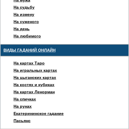
На судьбу
На измену
На суженого
На день
На любимого
ВИДЫ ГАДАНИЙ ОНЛАЙН
На картах Таро
На игральных картах
На цыганских картах
На костях и кубиках
На картах Ленорман
На спичках
На рунах
Екатерининское гадание
Пасьянс