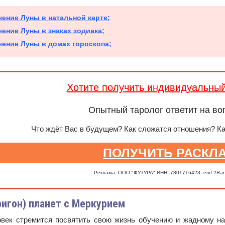
чение Луны в натальной карте;
чение Луны в знаках зодиака;
чение Луны в домах гороскопа;
Хотите получить индивидуальны
Опытный таролог ответит на во
Что ждёт Вас в будущем? Как сложатся отношения? К
ПОЛУЧИТЬ РАСКЛ
Реклама. ООО "ФУТУРА" ИНН: 7801716423. erid 2Ra
ригон) планет с Меркурием
овек стремится посвятить свою жизнь обучению и жадному н