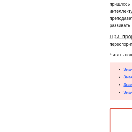
пришлось
интеллект
преподава
развивать 
При про
переспорит
Читать по
Зна
Зна
Зна
Зна