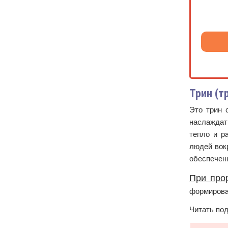
Трин (т
Это трин 
наслаждат
тепло и р
людей вокр
обеспеченн
При прор
формирова
Читать по