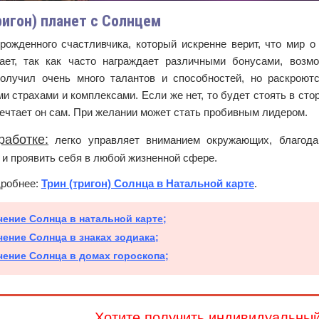
ригон) планет с Солнцем
рожденного счастливчика, который искренне верит, что мир о
ает, так как часто награждает различными бонусами, возм
олучил очень много талантов и способностей, но раскроют
и страхами и комплексами. Если же нет, то будет стоять в сто
мечтает он сам. При желании может стать пробивным лидером.
работке:
легко управляет вниманием окружающих, благода
и проявить себя в любой жизненной сфере.
дробнее:
Трин (тригон) Солнца в Натальной карте
.
чение Солнца в натальной карте;
чение Солнца в знаках зодиака;
чение Солнца в домах гороскопа;
Хотите получить индивидуальны