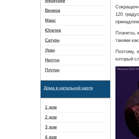
Меркурий
Сокращенно
Венера
120 граду
Марс
принадлежа
Юпитер
Планеты, к
Сатурн
такими как
Уран
Поэтому, 
который с
Нептун
Плутон
Дома в натальной карте
1 дом
2 дом
3 дом
4 дом