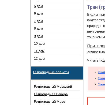
5 дом
Трин (т
6 дом
Видим при
подтвержд
7 дом
природы п
8 дом
внутренним
9 дом
то, о чем 
10 дом
При про
11 дом
личностью 
12 дом
Читать по
Ретроградные планеты
Зна
Зна
Зна
Ретроградный Меркурий
Ретроградная Венера
Ретроградный Марс