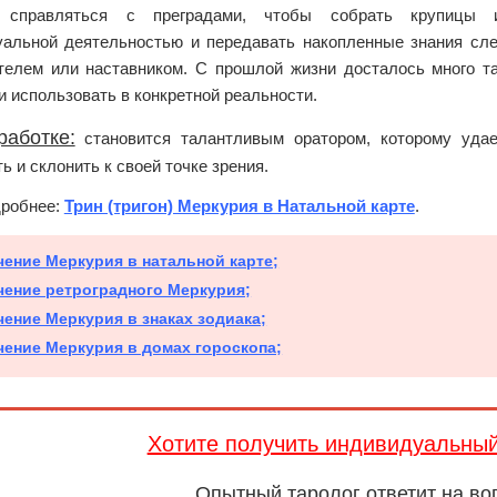
 справляться с преградами, чтобы собрать крупицы 
уальной деятельностью и передавать накопленные знания сл
телем или наставником. С прошлой жизни досталось много та
и использовать в конкретной реальности.
работке:
становится талантливым оратором, которому удает
ь и склонить к своей точке зрения.
дробнее:
Трин (тригон) Меркурия в Натальной карте
.
чение Меркурия в натальной карте;
чение ретроградного Меркурия;
чение Меркурия в знаках зодиака;
чение Меркурия в домах гороскопа;
Хотите получить индивидуальны
Опытный таролог ответит на во