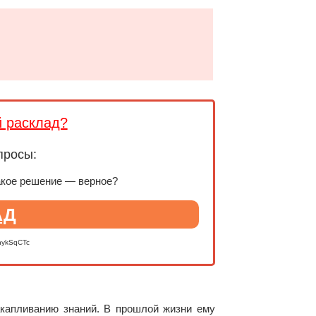
й расклад?
просы:
акое решение — верное?
АД
nykSqCTc
акапливанию знаний. В прошлой жизни ему