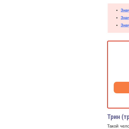
Зна
Зна
Зна
Трин (т
Такой чел