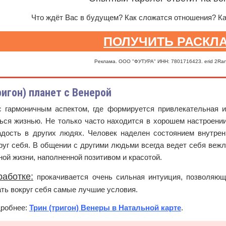
Что ждёт Вас в будущем? Как сложатся отношения? К
ПОЛУЧИТЬ РАСКЛ
Реклама. ООО "ФУТУРА" ИНН: 7801716423. erid 2Ra
ригон) планет с Венерой
с гармоничным аспектом, где формируется привлекательная и
ься жизнью. Не только часто находится в хорошем настроении
адость в других людях. Человек наделен состоянием внутрен
уг себя. В общении с другими людьми всегда ведет себя вежл
ой жизни, наполненной позитивом и красотой.
аботке:
прокачивается очень сильная интуиция, позволяющ
ть вокруг себя самые лучшие условия.
дробнее:
Трин (тригон) Венеры в Натальной карте
.