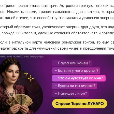
 Тригон принято называть трин. Астрологи трактуют его как ас
сов. Иными словами, трином называются два светила, которы
т одной стихии, что способствует слиянию и усилению энергии
оторый образуют трин, увеличивают энергии друг друга, что н
: врожденный талант, удачные стечения обстоятельств и появл
если в натальной карте человека обнаружен тригон, то ему 
ледует раскрыть для улучшения своей жизни и преодоления тру