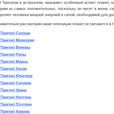
 Тригоном в астрологии, называют особенный аспект планет, к
дним из самых положительных, поскольку он несет в жизнь св
аделяет человека мощной энергией и силой, необходимой для д
имательно рассмотрим какие оппозиции планет встречаются в Н
(Тригон) Солнца
(Тригон) Меркурия
(Тригон) Венеры
(Тригон) Луны
(Тригон) Марса
(Тригон) Узлов
(Тригон) Юпитера
(Тригон) Сатурна
(Тригон) Урана
(Тригон) Нептуна
(Тригон) Плутона
(Тригон) Хирона