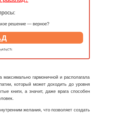
просы:
акое решение — верное?
АД
nykSqCTc
а максимально гармоничной и располагала
атии, который может доходить до уровня
тые книги, а значит, даже врага способен
еловек.
внутренним желания, что позволяет создать