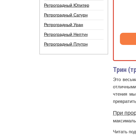
Ретроградный Юпитер
Ретроградный Сатурн
Ретроградный Уран
Ретроградный Нептун
Ретроградный Плутон
Трин (т
Это весьм
отличными
чтения мы
превратить
При прор
максималь
Читать по