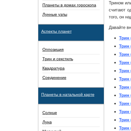
Трином или
Планеты в домах гороскопа
считают о
Лунные узлы
того, он н
Давайте вн
Аспекты планет
Трин 
Трин 
Оппозиция
Трин 
Трин и секстиль
Трин 
Квадратура
Трин 
Соединение
Трин 
Трин 
Планеты в натальной карте
Трин 
Трин 
Трин 
Солнце
Трин 
Луна
Трин 