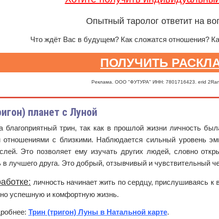
Опытный таролог ответит на во
Что ждёт Вас в будущем? Как сложатся отношения? К
ПОЛУЧИТЬ РАСКЛ
Реклама. ООО "ФУТУРА" ИНН: 7801716423. erid 2Ra
ригон) планет с Луной
а благоприятный трин, так как в прошлой жизни личность был
 отношениями с близкими. Наблюдается сильный уровень эмп
слей. Это позволяет ему изучать других людей, словно откры
 в лучшего друга. Это добрый, отзывчивый и чувствительный ч
аботке:
личность начинает жить по сердцу, прислушиваясь к 
но успешную и комфортную жизнь.
дробнее:
Трин (тригон) Луны в Натальной карте
.