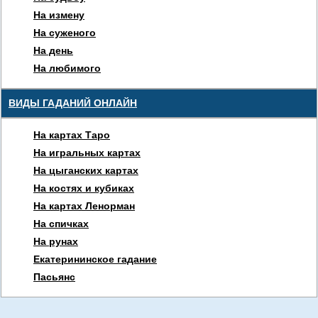
На измену
На суженого
На день
На любимого
ВИДЫ ГАДАНИЙ ОНЛАЙН
На картах Таро
На игральных картах
На цыганских картах
На костях и кубиках
На картах Ленорман
На спичках
На рунах
Екатерининское гадание
Пасьянс