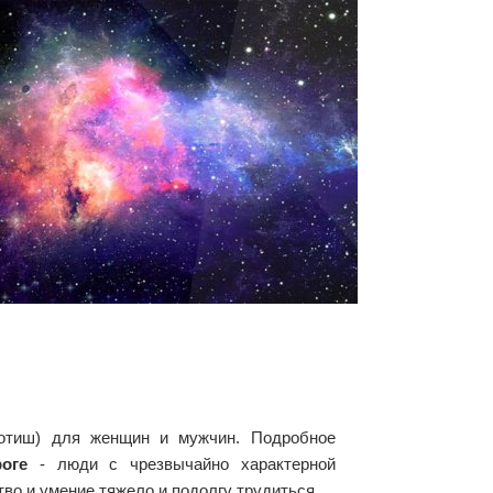
жйотиш) для женщин и мужчин. Подробное
оге
- люди с чрезвычайно характерной
во и умение тяжело и подолгу трудиться.