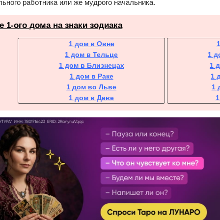
ьного работника или же мудрого начальника.
 1-ого дома на знаки зодиака
1 дом в Овне
1 дом в Тельце
1 д
1 дом в Близнецах
1 
1 дом в Раке
1 
1 дом во Льве
1 
1 дом в Деве
1