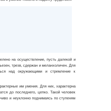
елено на осуществление, пусть далекой и
рьезен, трезв, сдержан и меланхоличен. Для
ться над окружающими и стремление к
арактерные им умения. Для них, характерна
тся до последнего, цепко. Такой человек
йчиво и неуклонно поднимаясь по ступеням