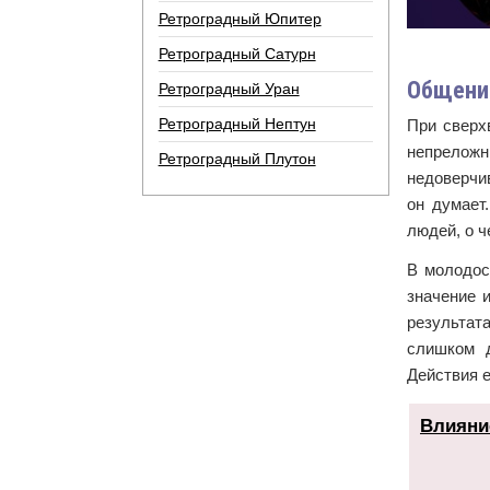
Ретроградный Юпитер
Ретроградный Сатурн
Общение
Ретроградный Уран
Ретроградный Нептун
При сверх
непреложн
Ретроградный Плутон
недоверчив
он думает
людей, о ч
В молодос
значение 
результат
слишком д
Действия е
Влияни