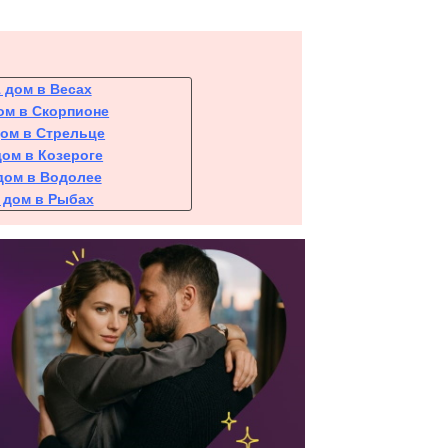
1 дом в Весах
ом в Скорпионе
дом в Стрельце
дом в Козероге
дом в Водолее
 дом в Рыбах