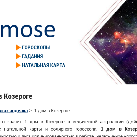
ГОРОСКОПЫ
ГАДАНИЯ
НАТАЛЬНАЯ КАРТА
в Козероге
аках зодиака
> 1 дом в Козероге
что значит 1 дом в Козероге в ведической астрологии (д
е натальной карты и солярного гороскопа.
1 дом в Козер
ностью и дисциплинированностью в работе, недюжинное упорст