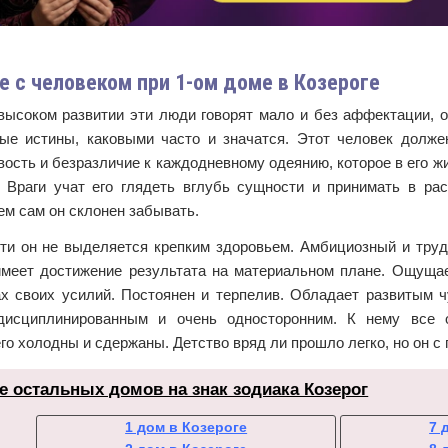
 с человеком при 1-ом доме в Козероге
высоком развитии эти люди говорят мало и без аффектации, од
ые истины, каковыми часто и значатся. Этот человек долже
ость и безразличие к каждодневному одеянию, которое в его жи
. Враги учат его глядеть вглубь сущности и принимать в ра
ем сам он склонен забывать.
ти он не выделяется крепким здоровьем. Амбициозный и труд
имеет достижение результата на материальном плане. Ощуща
ах своих усилий. Постоянен и терпелив. Обладает развитым ч
исциплинированным и очень односторонним. К нему все о
го холодны и сдержаны. Детство вряд ли прошло легко, но он с
е остальных домов на знак зодиака Козерог
1 дом в Козероге
7 