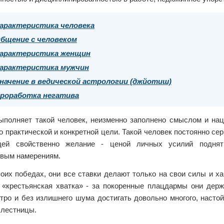
арактеристика человека
бщение с человеком
арактеристика женщин
арактеристика мужчин
начение в ведической астрологии (джйотиш)
роработка негатива
выполняет такой человек, неизменно заполнено смыслом и нац
о практической и конкретной цели. Такой человек постоянно се
дей свойственно желание - ценой личных усилий подня
вым намерениям.
оих победах, они все ставки делают только на свои силы и х
 «крестьянская хватка» - за покоренные плацдармы они держа
тро и без излишнего шума достигать довольно многого, насто
 лестницы.