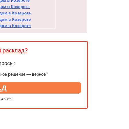
дом в Козероге
дом в Козероге
 дом в Козероге
 дом в Козероге
 дом в Козероге
й расклад?
просы:
акое решение — верное?
АД
nykSqCTc