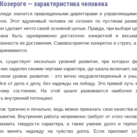
 Козероге — характеристика человека
 люди значатся прирожденными директорами и управляющими,
ели. Этот вдумчивый человек не склонен по пустякам разме
ли сделает нечто своей основной целью. Правда, при выборе це
зана быть одновременно достаточно конкретной и весьм
енности ее достижения. Самовосприятие конкретно и строго, а
принимаются.
я, существует несколько уровней развития, при которых ф
них наделен своими чертами характера, где шкала включает, ка
оком уровне развития - это вечно неудовлетворенный и уны
ся от дела к делу, без надежды на победу. Это прямой путь к
вному состоянию. На этой шкале развиваются наиболее 
ь внутренний потенциал.
так трагично и печально, ведь можно прокачать свои качества 
азвития. Внутренняя работа непременно требует от этого чело
развить твердости характера, а также умение долго и терпел
но менять надежду на чувство долга. Если приложит ус