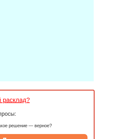
й расклад?
просы:
акое решение — верное?