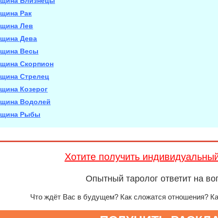
щина Близнецы
щина Рак
щина Лев
щина Дева
щина Весы
щина Скорпион
щина Стрелец
щина Козерог
щина Водолей
щина Рыбы
Хотите получить индивидуальны
Опытный таролог ответит на во
Что ждёт Вас в будущем? Как сложатся отношения? К