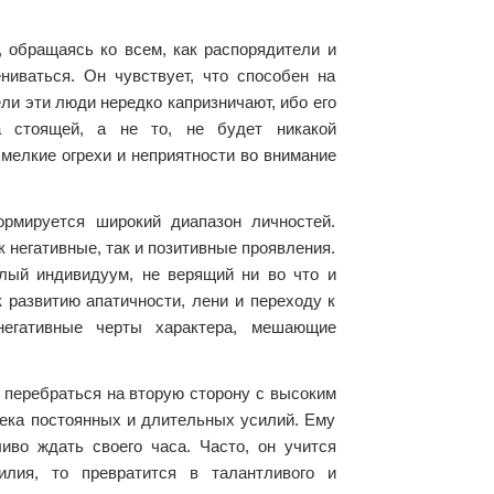
 обращаясь ко всем, как распорядители и
ниваться. Он чувствует, что способен на
ли эти люди нередко капризничают, ибо его
а стоящей, а не то, не будет никакой
 мелкие огрехи и неприятности во внимание
ормируется широкий диапазон личностей.
к негативные, так и позитивные проявления.
лый индивидуум, не верящий ни во что и
 развитию апатичности, лени и переходу к
негативные черты характера, мешающие
и перебраться на вторую сторону с высоким
века постоянных и длительных усилий. Ему
иво ждать своего часа. Часто, он учится
илия, то превратится в талантливого и