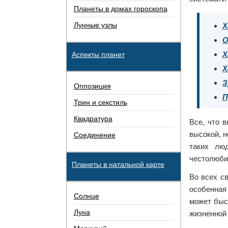
Планеты в домах гороскопа
Лунные узлы
Х
О
Х
Аспекты планет
Х
З
Оппозиция
П
Трин и секстиль
Квадратура
Все, что 
высокой, н
Соединение
таких лю
честолюби
Планеты в натальной карте
Во всех св
особенная
Солнце
может быс
Луна
жизненной