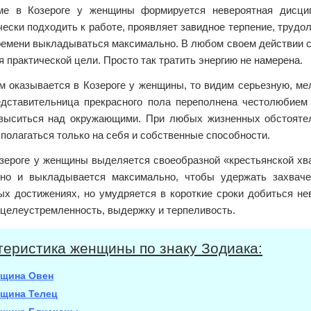
е в Козероге у женщины формируется невероятная дисцип
ески подходить к работе, проявляет завидное терпение, трудо
ремени выкладываться максимально. В любом своем действии с
 практической цели. Просто так тратить энергию не намерена.
ом оказывается в Козероге у женщины, то видим серьезную, м
едставительница прекрасного пола переполнена честолюбием 
выситься над окружающими. При любых жизненных обстоятел
полагаться только на себя и собственные способности.
зероге у женщины выделяется своеобразной «крестьянской хва
но и выкладывается максимально, чтобы удержать захваче
ых достижениях, но умудряется в короткие сроки добиться не
 целеустремленность, выдержку и терпеливость.
теристика женщины по знаку Зодиака:
щина Овен
щина Телец