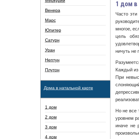
Меркурий
1 дом в
Венера
Часто эти
Марс
руководит
многое, ес
Юпитер
цель обя
Сатурн
удовлетвор
Уран
ничуть не 
Нептун
Разумеетс
Каждый из 
Плутон
При невыс
слоняющий
Дома в натальной карте
депресси
реализоват
1 дом
Но не все 
2 дом
уровнем р
иначе не 
3 дом
произволь
4 дом