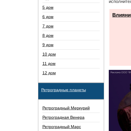
исполнител
5 дом
Влияние
6 дом
7 дом
8 дом
9 дом
10 дом
11 дом
12 дом
Ретроградные планеты
Ретроградный Меркурий
Ретроградная Венера
Ретроградный Марс