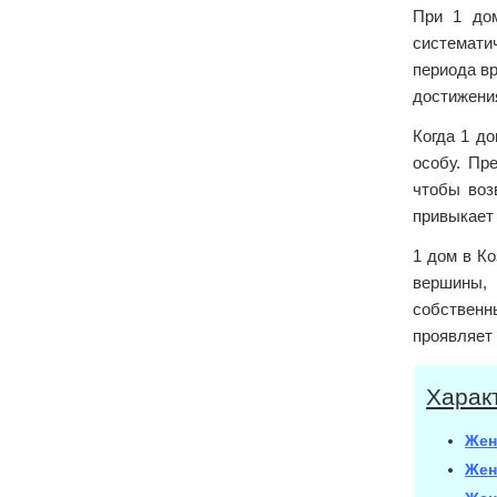
При 1 дом
систематич
периода в
достижения
Когда 1 д
особу. Пр
чтобы воз
привыкает 
1 дом в Ко
вершины, 
собственн
проявляет
Харак
Жен
Жен