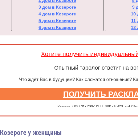
2 дом в Козероге
8 
3 дом в Козероге
9 
4 дом в Козероге
10
5 дом в Козероге
11
6 дом в Козероге
12
Хотите получить индивидуальны
Опытный таролог ответит на во
Что ждёт Вас в будущем? Как сложатся отношения? К
ПОЛУЧИТЬ РАСКЛ
Реклама. ООО "ФУТУРА" ИНН: 7801716423. erid 2Ra
 Козероге у женщины