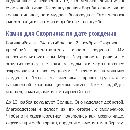
подходящие и искоренить те, что мешают двигаться к
счастливой жизни. Такая внутренняя борьба делает их не
только сильнее, но и мудрее, благороднее. Этот человек
сможет защитить семью и пробиться на службе.
Камни для Скорпиона по дате рождения
Родившийся с 24 октября по 2 ноября Скорпион –
ярчайший представитель своего зодиака. Им
покровительствует сам Марс. Уверенность граничит с
эгоистичностью и с каждым годом эти черты прочнее
закрепляются в их сущности. В качестве помощника
следует выбирать из змеевика, горного хрусталя и
насыщенной красным цветом яшмы. Также подойдет
малахит, гематит, аметист и тигровый глаз.
До 13 ноября командует Солнце. Оно наделяет добротой,
благородством и делает из них отважных смельчаков.
Чтобы эти характеристики появлялись как можно чаще,
держите при себе коралл, сардоникс, аметист или бирюзу.