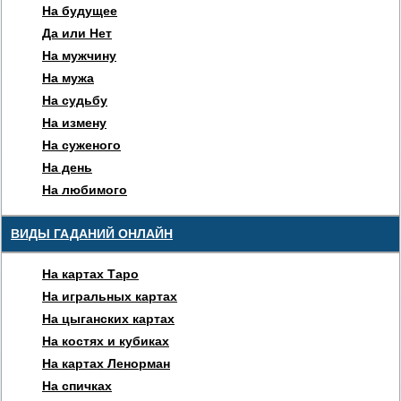
На будущее
Да или Нет
На мужчину
На мужа
На судьбу
На измену
На суженого
На день
На любимого
ВИДЫ ГАДАНИЙ ОНЛАЙН
На картах Таро
На игральных картах
На цыганских картах
На костях и кубиках
На картах Ленорман
На спичках