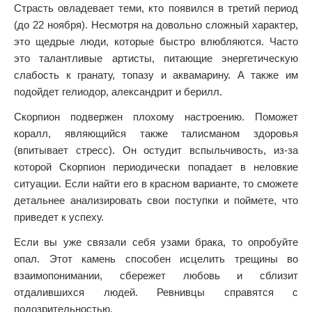
Страсть овладевает теми, кто появился в третий период
(до 22 ноября). Несмотря на довольно сложный характер,
это щедрые люди, которые быстро влюбляются. Часто
это талантливые артисты, питающие энергетическую
слабость к гранату, топазу и аквамарину. А также им
подойдет гелиодор, александрит и берилл.
Скорпион подвержен плохому настроению. Поможет
коралл, являющийся также талисманом здоровья
(впитывает стресс). Он остудит вспыльчивость, из-за
которой Скорпион периодически попадает в неловкие
ситуации. Если найти его в красном варианте, то сможете
детальнее анализировать свои поступки и поймете, что
приведет к успеху.
Если вы уже связали себя узами брака, то опробуйте
опал. Этот камень способен исцелить трещины во
взаимопонимании, сбережет любовь и сблизит
отдалившихся людей. Ревнивцы справятся с
подозрительностью.