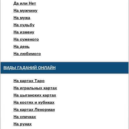
Да или Нет
На мужчину
На мужа
На судьбу
На измену
На суженого
На день
На любимого
ВИДЫ ГАДАНИЙ ОНЛАЙН
На картах Таро
На игральных картах
На цыганских картах
На костях и кубиках
На картах Ленорман
На спичках
На рунах