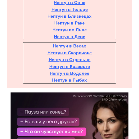
Нептун в Овне
Нептун в Тельце
Нептун в Близнецах
Нептун в Раке
Нептун во Льве
Нептун в Деве
Нептун в Весах
Нептун в Скорпионе
Нептун в Стрельце
Нептун в Козероге
Нептун в Водолее
Нептун в Рыбах