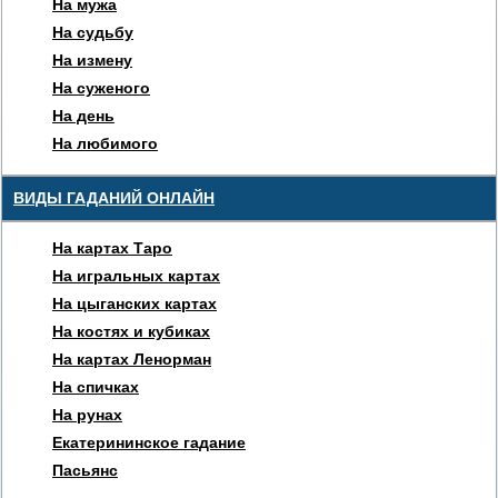
На мужа
На судьбу
На измену
На суженого
На день
На любимого
ВИДЫ ГАДАНИЙ ОНЛАЙН
На картах Таро
На игральных картах
На цыганских картах
На костях и кубиках
На картах Ленорман
На спичках
На рунах
Екатерининское гадание
Пасьянс