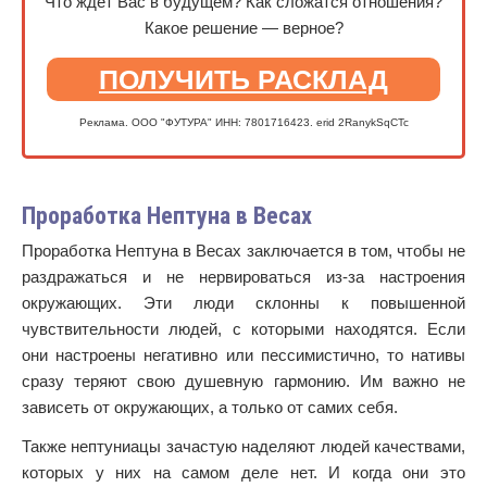
Что ждёт Вас в будущем? Как сложатся отношения?
Какое решение — верное?
ПОЛУЧИТЬ РАСКЛАД
Реклама. ООО "ФУТУРА" ИНН: 7801716423. erid 2RanykSqCTc
Проработка Нептуна в Весах
Проработка Нептуна в Весах заключается в том, чтобы не
раздражаться и не нервироваться из-за настроения
окружающих. Эти люди склонны к повышенной
чувствительности людей, с которыми находятся. Если
они настроены негативно или пессимистично, то нативы
сразу теряют свою душевную гармонию. Им важно не
зависеть от окружающих, а только от самих себя.
Также нептуниацы зачастую наделяют людей качествами,
которых у них на самом деле нет. И когда они это