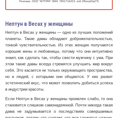
Реклама. ООО "ФУТУРА" ИНН: 7801716423. erid 2RanykSqCTc
Нептун в Весах у женщины
Нептун в Весах у женщины — одно из лучших положений
планеты. Такие дамы обладают доброжелательностью,
тонкой чувствительностью. Из этих женщин получаются
хорошие жены и любовницы, потому что они интуитивно
знают, как сделать так, чтобы свести мужчину с ума. При
этом такие дамы всегда стремятся улучшить мир вокруг
себя. Это касается не только окружающего пространства,
но и людей, с которыми они общаются. У них развит
эстетический вкус, что может позволить добиться успеха
в индустрии красоты.
Если Нептун в Весах у женщины проявлен слабо, то она
становится слишком самонадеянной. Почти никогда такая
дама не задумывается о последствиях совершаемых
поступков, потому что считает, что все сложится удачно.