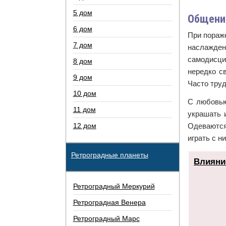
5 дом
Общение
6 дом
При пораж
7 дом
наслажден
самодисци
8 дом
нередко с
9 дом
Часто труд
10 дом
С любовью
11 дом
украшать 
12 дом
Одеваются
играть с н
Ретроградные планеты
Влияни
Ретроградный Меркурий
Ретроградная Венера
Ретроградный Марс