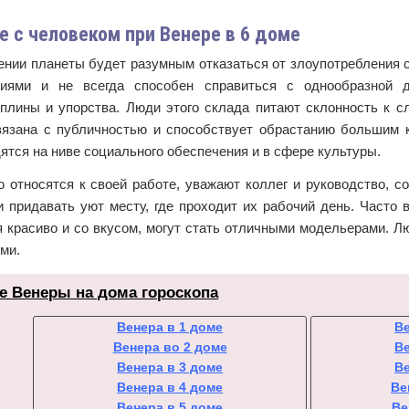
 с человеком при Венере в 6 доме
ении планеты будет разумным отказаться от злоупотребления 
иями и не всегда способен справиться с однообразной д
плины и упорства. Люди этого склада питают склонность к 
вязана с публичностью и способствует обрастанию большим 
ятся на ниве социального обеспечения и в сфере культуры.
 относятся к своей работе, уважают коллег и руководство, с
и придавать уют месту, где проходит их рабочий день. Часто
 красиво и со вкусом, могут стать отличными модельерами. Л
ими.
е Венеры на дома гороскопа
Венера в 1 доме
Ве
Венера во 2 доме
Ве
Венера в 3 доме
Ве
Венера в 4 доме
Ве
Венера в 5 доме
Ве