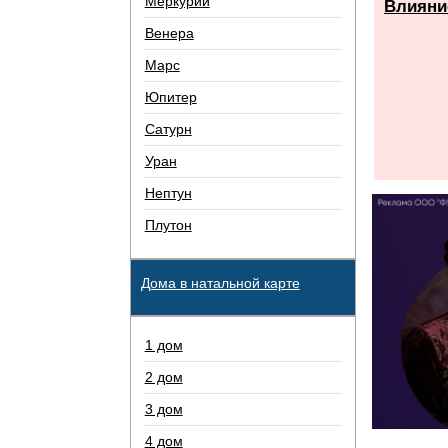
Меркурий
Влияние
Венера
Марс
Юпитер
Сатурн
Уран
Нептун
Плутон
Дома в натальной карте
1 дом
2 дом
3 дом
4 дом