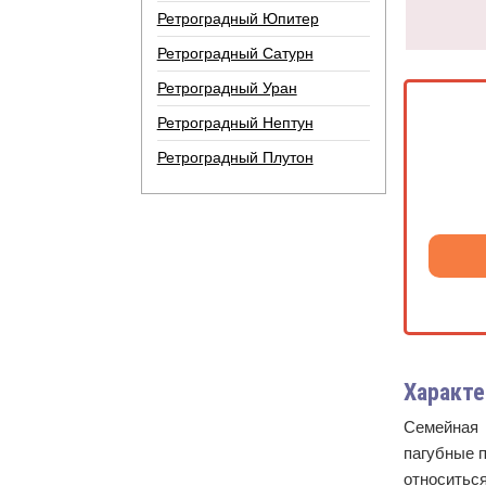
Ретроградный Юпитер
Ретроградный Сатурн
Ретроградный Уран
Ретроградный Нептун
Ретроградный Плутон
Характе
Семейная 
пагубные 
относитьс