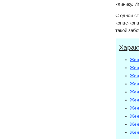
клинику. И
С одной с
конце-конц
такой забо
Харак
Жен
Жен
Жен
Жен
Жен
Жен
Жен
Жен
Жен
Жен