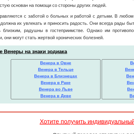
стую основан на помощи со стороны других людей.
равляются с заботой о больных и работой с детьми. В любом 
должна их увлекать и приносить радость. Они всегда рады быт
 близким, радушны в гостеприимстве. Однако им противопо
, они могут стать жертвой хронических болезней.
е Венеры на знаки зодиака
Венера в Овне
В
Венера в Тельце
Вен
Венера в Близнецах
Вен
Венера в Раке
Вен
Венера во Льве
Ве
Венера в Деве
В
Хотите получить индивидуальны