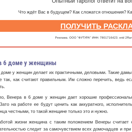
Опытный таролог ответит на во
Что ждёт Вас в будущем? Как сложатся отношения? К
ПОЛУЧИТЬ РАСКЛ
Реклама. ООО "ФУТУРА" ИНН: 7801716423. erid 2Ra
в 6 доме у женщины
 доме у женщин делает их практичными, деловыми. Такие дамы
е так, как считают правильным. Им сложно перечить, ведь ес
ть.
ло, Венера в 6 доме у женщин дает хорошие профессиональ
Зато на работе ее будут ценить как аккуратного, исполнител
нца честными, то такой женщине только это и нужно.
аботой жизни женщина с таким положением Венеры считает с
ательностью следит за самочувствием всех домочадцев и при