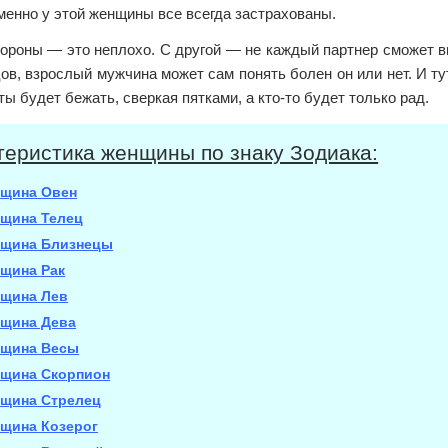
менно у этой женщины все всегда застрахованы.
тороны — это неплохо. С другой — не каждый партнер сможет в
ов, взрослый мужчина может сам понять болен он или нет. И тут
ты будет бежать, сверкая пятками, а кто-то будет только рад.
теристика женщины по знаку Зодиака:
щина Овен
щина Телец
щина Близнецы
щина Рак
щина Лев
щина Дева
щина Весы
щина Скорпион
щина Стрелец
щина Козерог