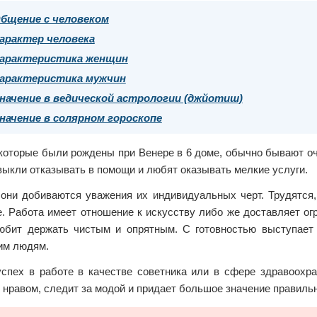
бщение с человеком
арактер человека
арактеристика женщин
арактеристика мужчин
начение в ведической астрологии (джйотиш)
начение в солярном гороскопе
 которые были рождены при Венере в 6 доме, обычно бывают оч
выкли отказывать в помощи и любят оказывать мелкие услуги.
 они добиваются уважения их индивидуальных черт. Трудятся,
е. Работа имеет отношение к искусству либо же доставляет ог
юбит держать чистым и опрятным. С готовностью выступает
им людям.
успех в работе в качестве советника или в сфере здравоохр
 нравом, следит за модой и придает большое значение правиль