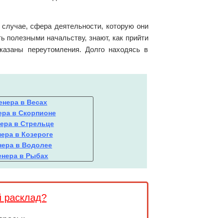
случае, сфера деятельности, которую они
ь полезными начальству, знают, как прийти
казаны переутомления. Долго находясь в
енера в Весах
ера в Скорпионе
ера в Стрельце
ера в Козероге
нера в Водолее
енера в Рыбах
й расклад?