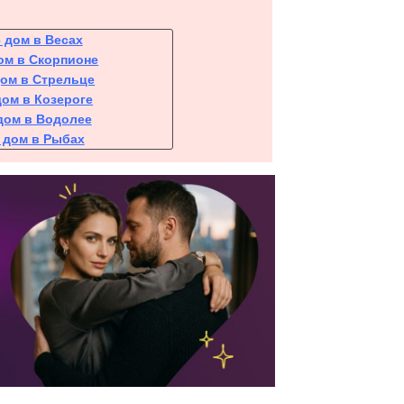
6 дом в Весах
ом в Скорпионе
дом в Стрельце
дом в Козероге
дом в Водолее
 дом в Рыбах