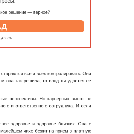
просы:
акое решение — верное?
АД
nykSqCTc
 стараются все и всех контролировать. Они
ли она так решила, то вряд ли удастся ее
ные перспективы. Но карьерных высот не
ьного и ответственного сотрудника. И если
вое здоровье и здоровье близких. Она с
 малейшем чихе бежит на прием в платную