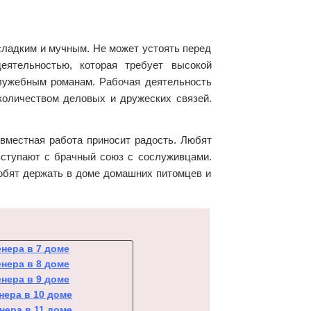
сладким и мучным. Не может устоять перед
еятельностью, которая требует высокой
служебным романам. Рабочая деятельность
количеством деловых и дружеских связей.
овместная работа приносит радость. Любят
 вступают с брачный союз с сослуживцами.
юбят держать в доме домашних питомцев и
нера в 7 доме
нера в 8 доме
нера в 9 доме
нера в 10 доме
нера в 11 доме