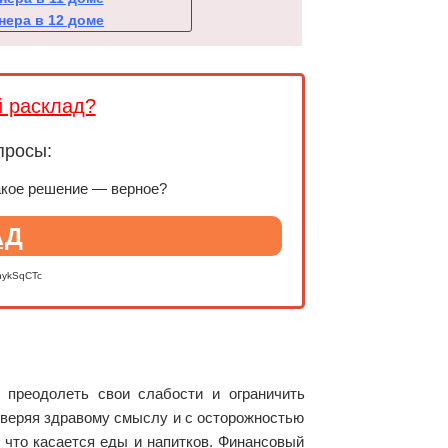
нера в 12 доме
й расклад?
просы:
акое решение — верное?
АД
nykSqCTc
 преодолеть свои слабости и ограничить
оверяя здравому смыслу и с осторожностью
 что касается еды и напитков. Финансовый