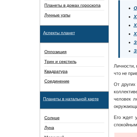
Планеты в домах гороскопа
О
Лунные узлы
Х
Х
Аспекты планет
Х
З
З
Оппозиция
Трин и секстиль
Личности,
Квадратура
что не при
Соединение
От других
коллектив
Планеты в натальной карте
человек л
окружающ
Его ждет 
Солнце
спокойным
Луна