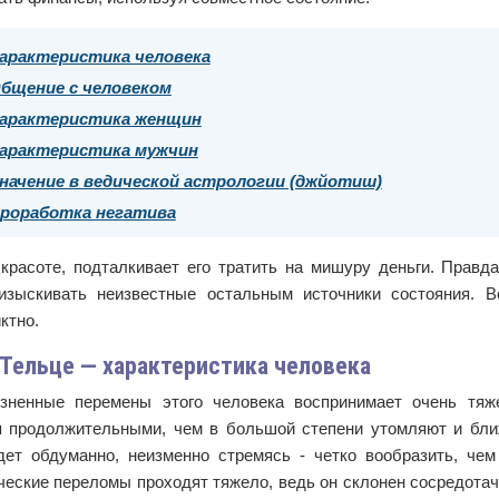
арактеристика человека
бщение с человеком
арактеристика женщин
арактеристика мужчин
начение в ведической астрологии (джйотиш)
роработка негатива
 красоте, подталкивает его тратить на мишуру деньги. Правда
изыскивать неизвестные остальным источники состояния. 
ктно.
 Тельце — характеристика человека
ненные перемены этого человека воспринимает очень тяж
я продолжительными, чем в большой степени утомляют и ближн
дет обдуманно, неизменно стремясь - четко вообразить, чем
ческие переломы проходят тяжело, ведь он склонен сосредота