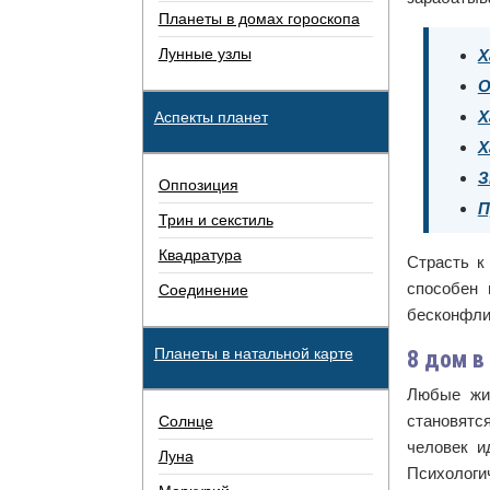
Планеты в домах гороскопа
Лунные узлы
Х
О
Х
Аспекты планет
Х
З
Оппозиция
П
Трин и секстиль
Квадратура
Страсть к
способен 
Соединение
бесконфли
Планеты в натальной карте
8 дом в
Любые жиз
становятс
Солнце
человек и
Луна
Психологи