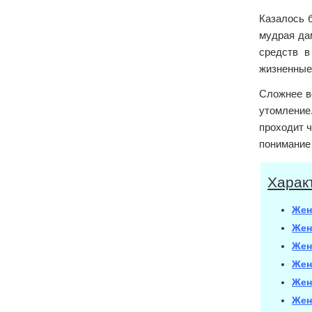
Казалось б
мудрая да
средств в
жизненные
Сложнее вс
утомление.
проходит ч
понимание
Харак
Жен
Жен
Жен
Жен
Жен
Жен