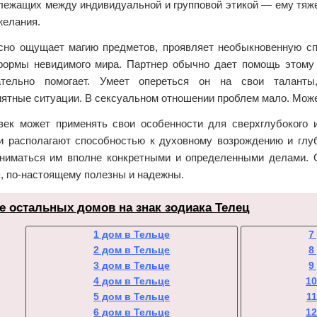
 лежащих между индивидуальной и групповой этикой — ему тяж
желания.
сно ощущает магию предметов, проявляет необыкновенную сп
ормы невидимого мира. Партнер обычно дает помощь этому ч
ательно помогает. Умеет опереться он на свои таланты
ятные ситуации. В сексуальном отношении проблем мало. Може
век может применять свои особенности для сверхглубокого 
и располагают способностью к духовному возрождению и глуб
ниматься им вполне конкретными и определенными делами. О
я, по-настоящему полезны и надежны.
е остальных домов на знак зодиака Телец
1 дом в Тельце
7
2 дом в Тельце
8
3 дом в Тельце
9
4 дом в Тельце
10
5 дом в Тельце
11
6 дом в Тельце
12