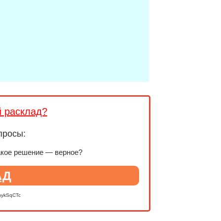
й расклад?
просы:
акое решение — верное?
АД
nykSqCTc