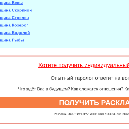
щина Весы
щина Скорпион
щина Стрелец
щина Козерог
щина Водолей
щина Рыбы
Хотите получить индивидуальны
Опытный таролог ответит на во
Что ждёт Вас в будущем? Как сложатся отношения? К
ПОЛУЧИТЬ РАСКЛ
Реклама. ООО "ФУТУРА" ИНН: 7801716423. erid 2Ra