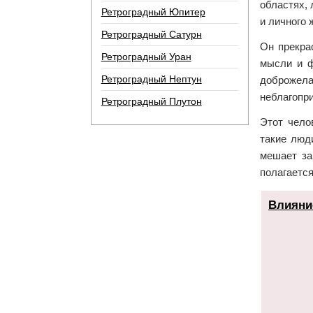
областях,
Ретроградный Юпитер
и личного 
Ретроградный Сатурн
Он прекра
Ретроградный Уран
мысли и ф
Ретроградный Нептун
доброжел
неблагопри
Ретроградный Плутон
Этот чело
такие люд
мешает за
полагаетс
Влияни