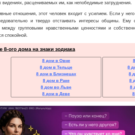
х видениях, расцениваемых им, как непобедимые затруднения.
ивные отношения, этот человек входит с усилием. Если у него
ледовательно и твердо отстаивать интересы общины. Ему 
 между групповыми нравственными ценностями и собственн
я спокойной.
 8-ого дома на знаки зодиака
8 дом в Овне
8 дом в Тельце
8 д
8 дом в Близнецах
8 
8 дом в Раке
8 
8 дом во Льве
8 
8 дом в Деве
8