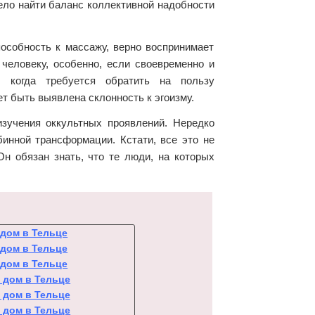
ело найти баланс коллективной надобности
особность к массажу, верно воспринимает
еловеку, особенно, если своевременно и
, когда требуется обратить на пользу
т быть выявлена склонность к эгоизму.
изучения оккультных проявлений. Нередко
инной трансформации. Кстати, все это не
н обязан знать, что те люди, на которых
 дом в Тельце
 дом в Тельце
 дом в Тельце
 дом в Тельце
 дом в Тельце
 дом в Тельце