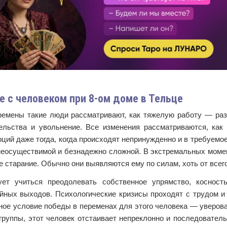
 с человеком при 8-ом доме в Тельце
ремены такие люди рассматривают, как тяжелую работу — разв
ельства и увольнение. Все изменения рассматриваются, как
ций даже тогда, когда происходят непринужденно и в требуемо
неосуществимой и безнадежно сложной. В экстремальных момен
 старание. Обычно они выявляются ему по силам, хоть от всего 
ет учиться преодолевать собственное упрямство, косност
йных выходов. Психологические кризисы проходят с трудом и 
ное условие победы в переменах для этого человека — увероват
группы, этот человек отстаивает непреклонно и последователь