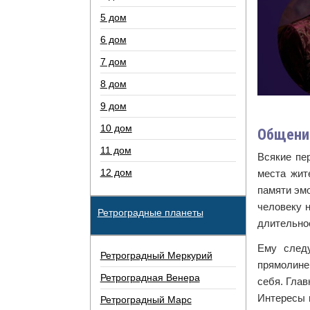
5 дом
6 дом
7 дом
8 дом
9 дом
10 дом
Общение
11 дом
Всякие пе
12 дом
места жит
памяти эмо
человеку 
Ретроградные планеты
длительное
Ему следу
Ретроградный Меркурий
прямолине
Ретроградная Венера
себя. Глав
Интересы 
Ретроградный Марс