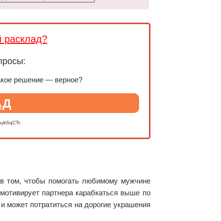
й расклад?
просы:
акое решение — верное?
АД
nykSqCTc
 в том, чтобы помогать любимому мужчине
 мотивирует партнера карабкаться выше по
 и может потратиться на дорогие украшения