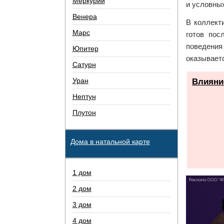
Меркурий
и условны
Венера
В коллект
Марс
готов пос
поведения
Юпитер
оказываетс
Сатурн
Уран
Влияние
Нептун
Плутон
Дома в натальной карте
1 дом
2 дом
3 дом
4 дом