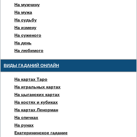
На мужчину
На мужа
На судьбу
На измену
На суженого
На день
На любимого
ВИДЫ ГАДАНИЙ ОНЛАЙН
На картах Таро
На игральных картах
На цыганских картах
На костях и кубиках
На картах Ленорман
На спичках
На рунах
Екатерининское гадание