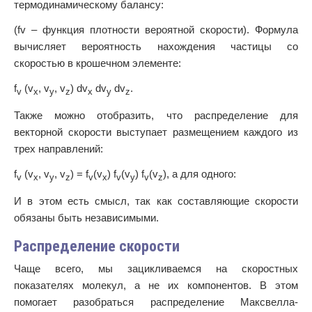
термодинамическому балансу:
(fv – функция плотности вероятной скорости). Формула
вычисляет вероятность нахождения частицы со
скоростью в крошечном элементе:
f
(v
, v
, v
) dv
dv
dv
.
v
x
y
z
x
y
z
Также можно отобразить, что распределение для
векторной скорости выступает размещением каждого из
трех направлений:
f
(v
, v
, v
) = f
(v
) f
(v
) f
(v
), а для одного:
v
x
y
z
v
x
v
y
v
z
И в этом есть смысл, так как составляющие скорости
обязаны быть независимыми.
Распределение скорости
Чаще всего, мы зацикливаемся на скоростных
показателях молекул, а не их компонентов. В этом
помогает разобраться распределение Максвелла-