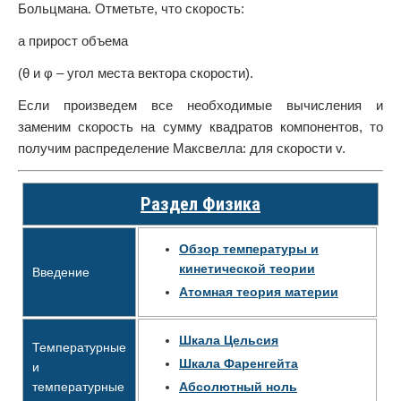
Больцмана. Отметьте, что скорость:
а прирост объема
(θ и φ – угол места вектора скорости).
Если произведем все необходимые вычисления и
заменим скорость на сумму квадратов компонентов, то
получим распределение Максвелла: для скорости v.
Раздел Физика
Обзор температуры и
кинетической теории
Введение
Атомная теория материи
Шкала Цельсия
Температурные
Шкала Фаренгейта
и
температурные
Абсолютный ноль