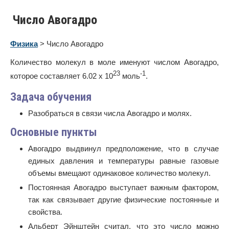
Число Авогадро
Физика
> Число Авогадро
Количество молекул в моле именуют числом Авогадро,
23
-1
которое составляет 6.02 х 10
моль
.
Задача обучения
Разобраться в связи числа Авогадро и молях.
Основные пункты
Авогадро выдвинул предположение, что в случае
единых давления и температуры равные газовые
объемы вмещают одинаковое количество молекул.
Постоянная Авогадро выступает важным фактором,
так как связывает другие физические постоянные и
свойства.
Альберт Эйнштейн считал, что это число можно