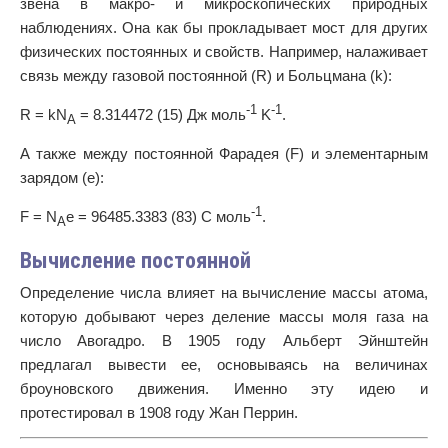
звена в макро- и микроскопических природных
наблюдениях. Она как бы прокладывает мост для других
физических постоянных и свойств. Например, налаживает
связь между газовой постоянной (R) и Больцмана (k):
-1
-1
R = kN
= 8.314472 (15) Дж моль
K
.
A
А также между постоянной Фарадея (F) и элементарным
зарядом (e):
-1
F = N
e = 96485.3383 (83) C моль
.
A
Вычисление постоянной
Определение числа влияет на вычисление массы атома,
которую добывают через деление массы моля газа на
число Авогадро. В 1905 году Альберт Эйнштейн
предлагал вывести ее, основываясь на величинах
броуновского движения. Именно эту идею и
протестировал в 1908 году Жан Перрин.