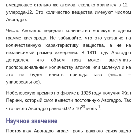
вмещающее столько же атомов, сколько хранится в 12 г
углерода-12. Это количество вещества именуют числом
Авогадро.
Число Авогадро передает количество молекул в одном
грамме кислорода. Не забывайте, что это указание на
количественную характеристику вещества, а не на
независимый размер измерения. В 1811 году Авогадро
догадался, что объем газа может выступать
пропорциональным количеству атомов или молекул и на
это не будет влиять природа газа (число –
универсальное).
Нобелевскую премию по физике в 1926 году получил Жан
Перинн, который смог вывести постоянную Авогадро. Так
23
-1
что число Авогадро равно 6.02 х 10
моль
.
Научное значение
Постоянная Авогадро играет роль важного связующего