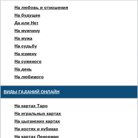
На любовь и отношения
На будущее
Да или Нет
На мужчину
На мужа
На судьбу
На измену
На суженого
На день
На любимого
ВИДЫ ГАДАНИЙ ОНЛАЙН
На картах Таро
На игральных картах
На цыганских картах
На костях и кубиках
На картах Ленорман