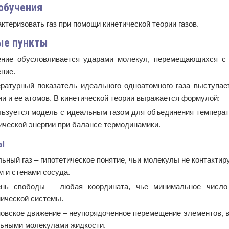
обучения
ктеризовать газ при помощи кинетической теории газов.
ые пункты
ние обусловливается ударами молекул, перемещающихся с 
ние.
ратурный показатель идеального одноатомного газа выступае
ии и ее атомов. В кинетической теории выражается формулой:
ьзуется модель с идеальным газом для объединения температ
ической энергии при балансе термодинамики.
ы
ьный газ – гипотетическое понятие, чьи молекулы не контактир
м и стенами сосуда.
ень свободы – любая координата, чье минимальное число
ической системы.
овское движение – неупорядоченное перемещение элементов, во
ьными молекулами жидкости.