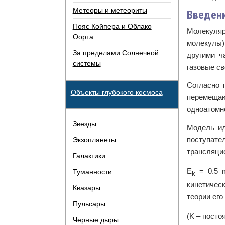
Метеоры и метеориты
Введен
Пояс Койпера и Облако
Молекуляр
Оорта
молекулы)
За пределами Солнечной
другими ч
системы
газовые св
Согласно 
Объекты глубокого космоса
перемещаю
одноатомно
Звезды
Модель ид
поступате
Экзопланеты
трансляцио
Галактики
E
= 0.5 
Туманности
k
кинетичес
Квазары
теории его
Пульсары
(K – посто
Черные дыры