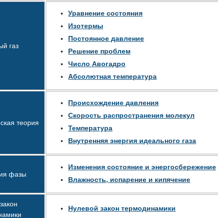
Уравнение состояния
Изотермы
Постоянное давление
ый газ
Решение проблем
Число Авогадро
Абсолютная температура
Происхождение давления
Скорость распространения молекул
ская теория
Температура
Внутренняя энергия идеального газа
Изменения состояние и энергосбережение
ия фазы
Влажность, испарение и кипячение
закон
Нулевой закон термодинамики
намики