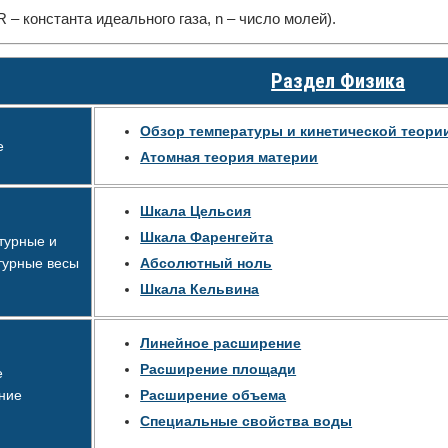
R – константа идеального газа, n – число молей).
Раздел Физика
Обзор температуры и кинетической теори
е
Атомная теория материи
Шкала Цельсия
Шкала Фаренгейта
турные и
турные весы
Абсолютный ноль
Шкала Кельвина
Линейное расширение
Расширение площади
е
ние
Расширение объема
Специальные свойства воды