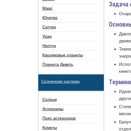
Задача 
Марс
Охара
Юпитер
Основн
Сатурн
Давле
Уран
движе
Нептун
Темпе
Карликовые планеты
энерг
Испол
Планета Девять
кинет
Термин
Солнечная система
Идеал
друго
Солнце
Степ
Астероиды
механ
Пояс астероидов
Броун
Кометы
отдел