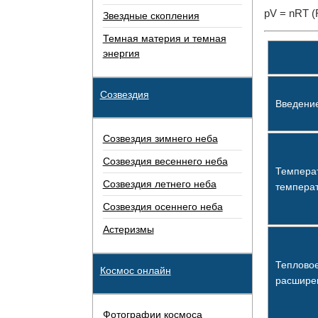
pV = nRT (
Звездные скопления
Темная материя и темная
энергия
Созвездия
Введени
Созвездия зимнего неба
Созвездия весеннего неба
Темпера
Созвездия летнего неба
темпера
Созвездия осеннего неба
Астеризмы
Теплово
Космос онлайн
расшире
Фотографии космоса