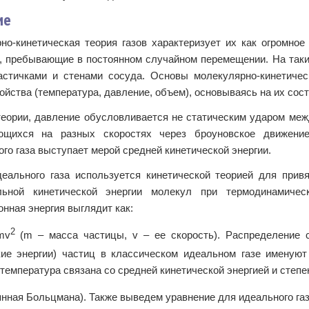
ие
но-кинетическая теория газов характеризует их как огромное
, пребывающие в постоянном случайном перемещении. На таких
астичками и стенами сосуда. Основы молекулярно-кинетичес
ойства (температура, давление, объем), основываясь на их сос
теории, давление обусловливается не статическим ударом меж
щихся на разных скоростях через броуновское движение
го газа выступает мерой средней кинетической энергии.
еального газа используется кинетической теорией для привя
льной кинетической энергии молекул при термодинамиче
нная энергия выглядит как:
2
mv
(m – масса частицы, v – ее скорость). Распределение 
кие энергии) частиц в классическом идеальном газе именую
 температура связана со средней кинетической энергией и степ
янная Больцмана). Также выведем уравнение для идеального газ