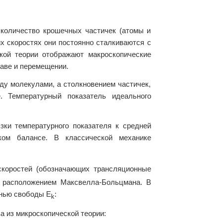
 количество крошечных частичек (атомы и
 скоростях они постоянно сталкиваются с
кой теории отображают макроскопические
таве и перемещении.
ду молекулами, а столкновением частичек,
. Температурный показатель идеального
зки температурного показателя к средней
ском балансе. В классической механике
скоростей (обозначающих трансляционные
т расположением Максвелла-Больцмана. В
енью свободы E
:
k
а из микроскопической теории: