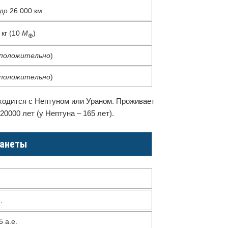
до
26 000
км
кг
(10
M
)
⊕
положительно
)
положительно
)
сходится с Нептуном или Ураном. Проживает
0000 лет (у Нептуна – 165 лет).
ланеты
.
 а.е.