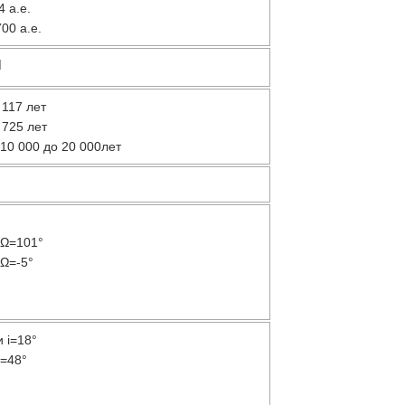
 а.е.
00 а.е.
]
 117
лет
 725
лет
т
10 000
до
20 000
лет
 Ω=101°
 Ω=-5°
и i=18°
i=48°