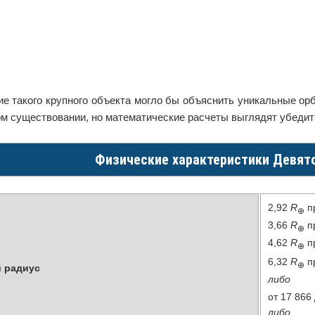
е такого крупного объекта могло бы объяснить уникальные орб
ом существовании, но математические расчеты выглядят убеди
Физические характеристики Девят
2,92
R
п
⊕
3,66
R
п
⊕
4,62
R
п
⊕
6,32
R
п
⊕
 радиус
либо
от
17 866
либо