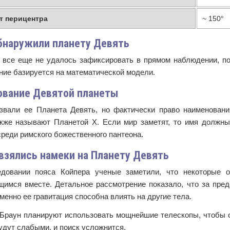
т перицентра
~ 150°
бнаружили планету Девять
 все еще не удалось зафиксировать в прямом наблюдении, по
ние базируется на математической модели.
ование Девятой планеты
звали ее Планета Девять, но фактически право наименовани
акже называют Планетой Х. Если мир заметят, то имя должн
реди римского божественного пантеона.
взялись намеки на Планету Девять
довании пояса Койпера ученые заметили, что некоторые 
щимся вместе. Детальное рассмотрение показало, что за пре
менно ее гравитация способна влиять на другие тела.
 Браун планируют использовать мощнейшие телескопы, чтобы о
удут слабыми, и поиск усложнится.