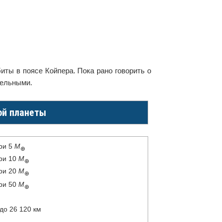
иты в поясе Койпера. Пока рано говорить о
тельными.
ой планеты
ри 5
M
⊕
ри 10
M
⊕
ри 20
M
⊕
ри 50
M
⊕
до
26 120
км