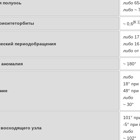
я полуось
либо
654
либо
~ 7
[К 1
риситеторбиты
~ 0,6
либо
17
еский периодобращения
либо
16
либо
о
 аномалия
~ 180°
либо
18° при
ние
48° при
либо
~ 30°
101° пр
-5° при 
 восходящего узла
либо
~ 102°