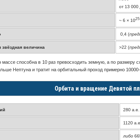
от
13 000
25
~
6 × 10
о
0,4 (
пред
 звёздная величина
>22 (
пред
 массе способна в 10 раз превосходить земную, а по размеру 
альше Нептуна и тратит на орбитальный проход примерно 10000-2
Орбита и вращение Девятой п
лий
280 а.е.
1120
а.е
либо
665