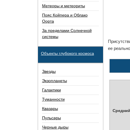
Метеоры и метеориты
Пояс Койпера и Облако
Оорта
За пределами Солнечной
системы
Присутстви
ее реальн
Объекты глубокого космоса
Звезды
Экзопланеты
Галактики
Туманности
Квазары
Средний
Пульсары
Черные дыры