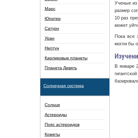
Ученые из
Марс
размер со
10 раз пр
Юпитер
может уйти
Сатурн
Пока все 
Уран
могли бы о
Нептун
Изучени
Карликовые планеты
В январе 
Планета Девять
гигантско
базировал
Солнечная система
Солнце
Астероиды
Пояс астероидов
Кометы