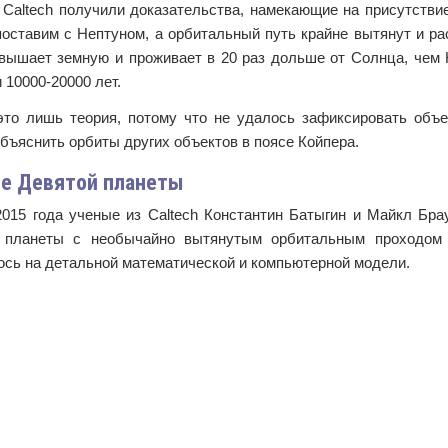
 Caltech получили доказательства, намекающие на присутствие
поставим с Нептуном, а орбитальный путь крайне вытянут и ра
евышает земную и проживает в 20 раз дольше от Солнца, чем 
 10000-20000 лет.
это лишь теория, потому что не удалось зафиксировать объ
бъяснить орбиты других объектов в поясе Койпера.
е Девятой планеты
2015 года ученые из Caltech Константин Батыгин и Майкл Бра
й планеты с необычайно вытянутым орбитальным проходом
ось на детальной математической и компьютерной модели.