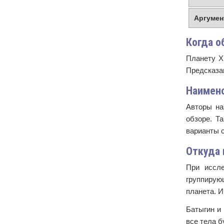
Аргумен
Когда о
Планету Х
Предсказа
Наимен
Авторы на
обзоре. Т
варианты с
Откуда 
При иссле
группирую
планета. И
Батыгин и
все тела б