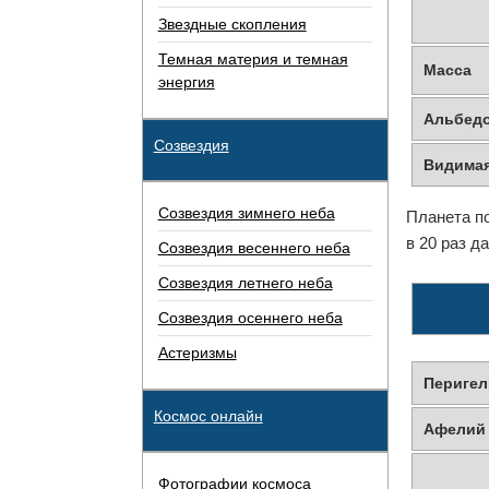
Звездные скопления
Темная материя и темная
Масса
энергия
Альбед
Созвездия
Видимая
Созвездия зимнего неба
Планета по
в 20 раз д
Созвездия весеннего неба
Созвездия летнего неба
Созвездия осеннего неба
Астеризмы
Периге
Космос онлайн
Афелий
Фотографии космоса