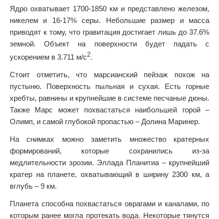
Ядро охватывает 1700-1850 км и представлено железом,
никелем и 16-17% серы. Небольшие размер и масса
приводят к тому, что гравитация достигает лишь до 37.6%
земной. Объект на поверхности будет падать с
2
ускорением в 3.711 м/с
.
Стоит отметить, что марсианский пейзаж похож на
пустыню. Поверхность пыльная и сухая. Есть горные
хребты, равнины и крупнейшие в системе песчаные дюны.
Также Марс может похвастаться наибольшей горой –
Олимп, и самой глубокой пропастью – Долина Маринер.
На снимках можно заметить множество кратерных
формирований, которые сохранились из-за
медлительности эрозии. Эллада Планитиа – крупнейший
кратер на планете, охватывающий в ширину 2300 км, а
вглубь – 9 км.
Планета способна похвастаться оврагами и каналами, по
которым ранее могла протекать вода. Некоторые тянутся