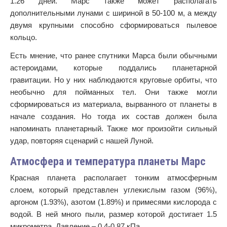
1.26 дней. Марс также может располагать
дополнительными лунами с шириной в 50-100 м, а между
двумя крупными способно сформироваться пылевое
кольцо.
Есть мнение, что ранее спутники Марса были обычными
астероидами, которые поддались планетарной
гравитации. Но у них наблюдаются круговые орбиты, что
необычно для пойманных тел. Они также могли
сформироваться из материала, вырванного от планеты в
начале создания. Но тогда их состав должен была
напоминать планетарный. Также мог произойти сильный
удар, повторяя сценарий с нашей Луной.
Атмосфера и температура планеты Марс
Красная планета располагает тонким атмосферным
слоем, который представлен углекислым газом (96%),
аргоном (1.93%), азотом (1.89%) и примесями кислорода с
водой. В ней много пыли, размер которой достигает 1.5
микрометра. Давление – 0.4-0.87 кПа.