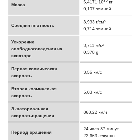
23
6,4171⋅10
кг
Масса
0,107 земной
3,933 г/см³
Средняя плотность
0,714 земной
Ускорение
3,711 м/с²
свободногопадения на
0,378 g
экваторе
Первая космическая
3,55 км/с
скорость
Вторая космическая
5,03 км/с
скорость
Экваториальная
868,22 км/ч
скоростьвращения
24 часа 37 минут
Период вращения
22,663 секунды