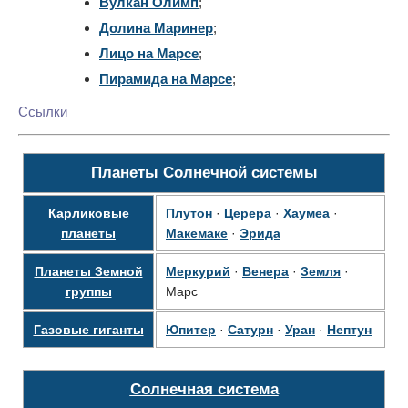
Вулкан Олимп
;
Долина Маринер
;
Лицо на Марсе
;
Пирамида на Марсе
;
Ссылки
Планеты Солнечной системы
Карликовые
Плутон
·
Церера
·
Хаумеа
·
планеты
Макемаке
·
Эрида
Планеты Земной
Меркурий
·
Венера
·
Земля
·
группы
Марс
Газовые гиганты
Юпитер
·
Сатурн
·
Уран
·
Нептун
Солнечная система