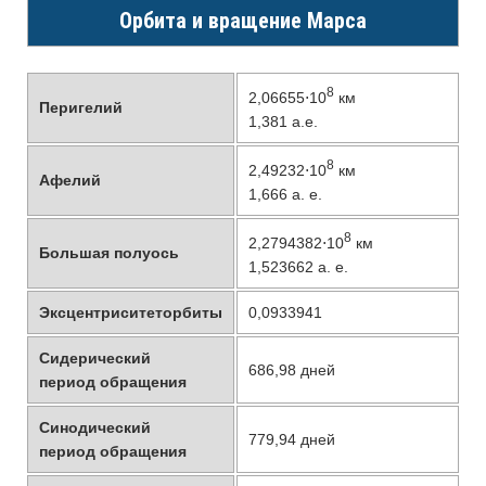
Орбита и вращение Марса
8
2,06655⋅10
км
Перигелий
1,381 а.е.
8
2,49232⋅10
км
Афелий
1,666 а. е.
8
2,2794382⋅10
км
Большая полуось
1,523662 а. е.
Эксцентриситеторбиты
0,0933941
Сидерический
686,98 дней
период обращения
Синодический
779,94 дней
период обращения