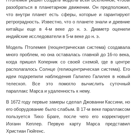
разобраться в планетарном движении. Он предположил,
что внутри планет есть сферы, которые и гарантируют
ретроградность. Известно, что о планете знали и древние
китайцы еще в 4-м веке до н. э. Диаметр оценили
индийские исследователи в 5-м веке до н. э.
Модель Птолемея (геоцентрическая система) создавала
много проблем, но она оставалась главной до 16-го века,
когда пришел Коперник со своей схемой, где в центре
располагалось Солнце (гелиоцентрическая система). Его
идеи подкрепили наблюдения Галилео Галилея в новый
телескоп. Все это помогло вычислить суточный
параллакс Марса и удаленность к нему.
В 1672 году первые замеры сделал Джованни Кассини, но
его оборудование было слабым. В 17-м веке параллаксом
пользуется Тихо Браге, после чего его корректирует
Иоганн Кеплер. Первую карту Марса представил
Христиан Гюйгенс.