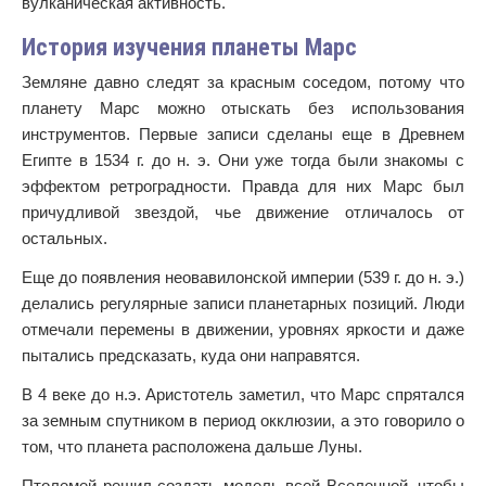
вулканическая активность.
История изучения планеты Марс
Земляне давно следят за красным соседом, потому что
планету Марс можно отыскать без использования
инструментов. Первые записи сделаны еще в Древнем
Египте в 1534 г. до н. э. Они уже тогда были знакомы с
эффектом ретроградности. Правда для них Марс был
причудливой звездой, чье движение отличалось от
остальных.
Еще до появления неовавилонской империи (539 г. до н. э.)
делались регулярные записи планетарных позиций. Люди
отмечали перемены в движении, уровнях яркости и даже
пытались предсказать, куда они направятся.
В 4 веке до н.э. Аристотель заметил, что Марс спрятался
за земным спутником в период окклюзии, а это говорило о
том, что планета расположена дальше Луны.
Птолемей решил создать модель всей Вселенной, чтобы