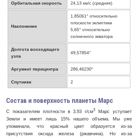
Орбитальная скорость
24,13 км/с (средняя)
1,85061° относительно
плоскости эклиптики
Наклонение
5,65° относительно
солнечного экватора
Долгота восходящего
49,57854°
узла
Аргумент перицентра
286,46230°
Спутники
2
Состав и поверхность планеты Марс
3
С показателем плотности в 3.93 г/см
Марс уступает
Земли и имеет лишь 15% нашего объема. Мы уже
упоминали, что красный цвет образуется из-за
присутствия оксида железа (ржавчина). Но из-за