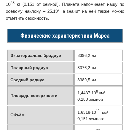
23
10
кг (0.151 от земной). Планета напоминает нашу по
осевому наклону – 25.19°, а значит на ней также можно
отметить сезонность.
Физические характеристики Марса
Экваториальныйрадиус
3396,2 км
Полярный радиус
3376,2 км
Средний радиус
3389,5 км
8
1,4437⋅10
км²
Площадь поверхности
0,283 земной
11
1,6318⋅10
км³
Объём
0,151 земного