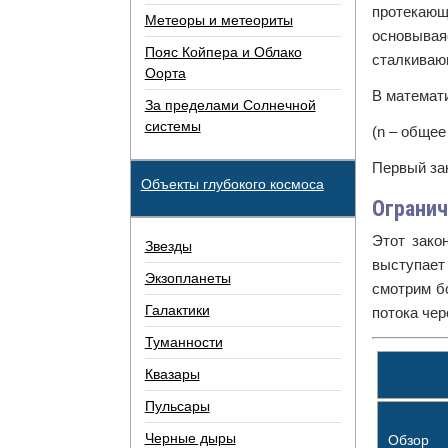
протекающи
Метеоры и метеориты
основывая
Пояс Койпера и Облако
сталкивающ
Оорта
В математ
За пределами Солнечной
системы
(n – общее
Первый за
Объекты глубокого космоса
Ограни
Этот зако
Звезды
выступает
Экзопланеты
смотрим б
Галактики
потока чер
Туманности
Квазары
Пульсары
Черные дыры
Обзор