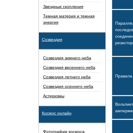
Звездные скопления
Темная материя и темная
энергия
Паралле
последо
соедине
Созвездия
резистор
Созвездия зимнего неба
Созвездия весеннего неба
Правила
Созвездия летнего неба
Созвездия осеннего неба
Астеризмы
Вольтме
амперме
Космос онлайн
Фотографии космоса