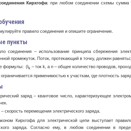
соединения Кирхгофа
: при любом соединении схемы сумма т
обучения
улируйте правило соединения и опишите ограничение.
ые пункты
ло соединения – использование принципа сбережения электр
нной промежуток. Поток, протекающий в точку, должен равняться
е формулы: (I
– ток k, а n – общее количество проводов, прох
k
 ограничивается применимостью к участкам, где плотность заря
ы
рический заряд – квантовое число, характеризующее электро
чек.
 – скорость перемещения электрического заряда.
коном Кирхгофа для электрической цепи выступает правил
ского заряда. Согласно ему, в любом соединении в преде