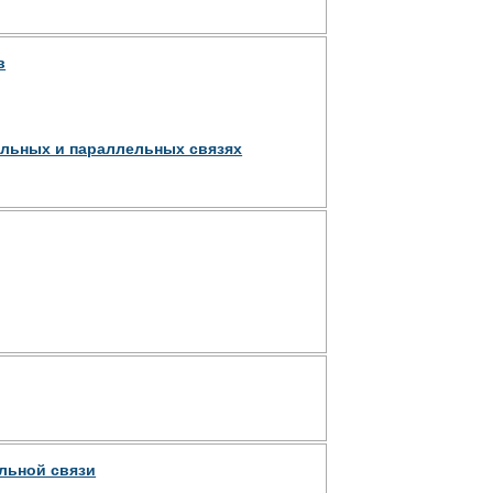
в
ельных и параллельных связях
льной связи