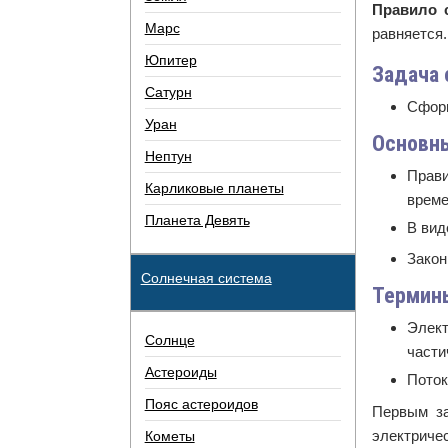
Правило 
Марс
равняется.
Юпитер
Задача 
Сатурн
Сформ
Уран
Основн
Нептун
Прави
Карликовые планеты
време
Планета Девять
В вид
Закон
Солнечная система
Термин
Элект
Солнце
части
Астероиды
Поток
Пояс астероидов
Первым за
электриче
Кометы