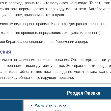
х в переход, равна той, что получится на выходе. То есть, т
сь на том, перемещается к переходу или от него. Алгебраичес
ихся в токе, приравнивается к нулю.
ическом виде первое правило Кирхгофа для разветвленных цепе
 количество проводов, передающих ток в узел или из него).
кон Кирхгофа основывается на сбережении заряда.
чения
н имеет ограничения на использования. Он пригодится в ситу
 постоянным в исследуемом участке. Это практически всегда р
олее масштабно, то плотность заряда не может оставаться ста
ез границу области, что нарушает правило.
Раздел Физика
Разные типы тока