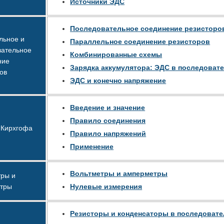
Источники ЭДС
Последовательное соединение резисторо
льное и
Параллельное соединение резисторов
вательное
Комбинированные схемы
ние
Зарядка аккумулятора: ЭДС в последоват
ов
ЭДС и конечно напряжение
Введение и значение
Правило соединения
 Кирхгофа
Правило напряжений
Применение
Вольтметры и амперметры
тры и
тры
Нулевые измерения
Резисторы и конденсаторы в последовате