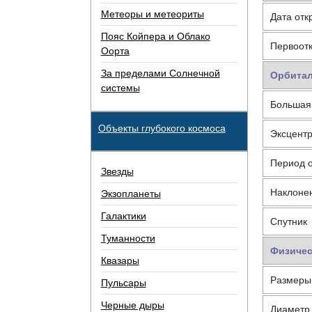
Метеоры и метеориты
Дата отк
Пояс Койпера и Облако
Первоот
Оорта
За пределами Солнечной
Орбитал
системы
Большая
Объекты глубокого космоса
Эксцентр
Период 
Звезды
Наклоне
Экзопланеты
Галактики
Спутник
Туманности
Физичес
Квазары
Размеры
Пульсары
Черные дыры
Диаметр