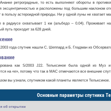
Ананке ретроградные, то есть выполняют обороты в противо
я эксцентричностью и расположены под большим наклоном отн
т в пользу астероидной природы. Ни у одной луны не хватает 
е в радиусе охватывает 1 км (альбедо – 0.04). Проживает на 
й путь проходит за 628 дней.
жение
2003 года спутник нашли С. Шеппард и Б. Гладман из Обсервато
ование
ирована как S/2003 J22. Тельксиное была одной из Муз 
тся на «е», потому что так в МАС отмечаются все внешние спу
зом вы узнали, спутником какой планеты является Тельксиное.
Основные параметры спутника Те
я об открытии