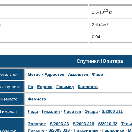
13
1,5·10
кг
ть
2,6 г/см³
0,04
Спутники Юпитера
Амальтея
Метис
·
Адрастея
·
Амальтея
·
Фива
вы
спутники
Ио
·
Европа
·
Ганимед
·
Каллисто
а
Фемисто
Фемисто
Гималая
Леда
·
Гималия
·
Лиситея
·
Элара
·
S/2000 J11
Эвпорие
·
S/2003 J3
·
S/2003 J18
·
S/2010 J2
·
Тель
а
Ананке
Иокасте
·
S/2003 J16
·
Праксидике
·
Гарпалике
·
М