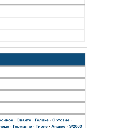
ксиное
·
Эванте
·
Гелике
·
Ортозие
·
неме
·
Гермиппе
·
Тионе
·
Ананке
·
S/2003