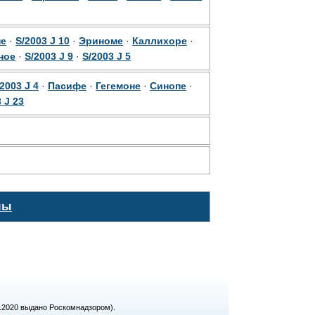
не
·
S/2003 J 10
·
Эриноме
·
Каллихоре
·
ное
·
S/2003 J 9
·
S/2003 J 5
2003 J 4
·
Пасифе
·
Гегемоне
·
Синопе
·
 J 23
мы
1.2020 выдано Роскомнадзором).