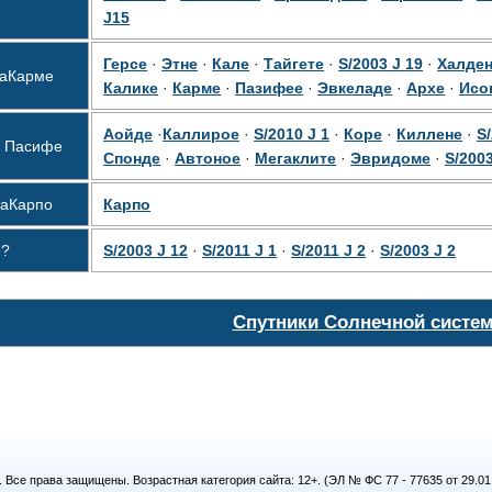
J15
Герсе
·
Этне
·
Кале
·
Тайгете
·
S/2003 J 19
·
Халде
а
Карме
Калике
·
Карме
·
Пазифее
·
Эвкеладе
·
Архе
·
Исо
Аойде
·
Каллирое
·
S/2010 J 1
·
Коре
·
Киллене
·
S/
а Пасифе
Спонде
·
Автоное
·
Мегаклите
·
Эвридоме
·
S/2003
па
Карпо
Карпо
?
S/2003 J 12
·
S/2011 J 1
·
S/2011 J 2
·
S/2003 J 2
Спутники Солнечной систе
. Все права защищены. Возрастная категория сайта: 12+. (ЭЛ № ФС 77 - 77635 от 29.0