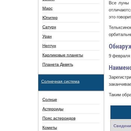
Все луны 
Марс
отличаютс
это говори
Юпитер
Сатурн
Тельксино
орбитальны
Уран
Обнару
Нептун
Карликовые планеты
9 февраля 
Планета Девять
Наимен
Зарегистр
Солнечная система
заканчивае
Таким обра
Солнце
Астероиды
Пояс астероидов
Сведени
Кометы