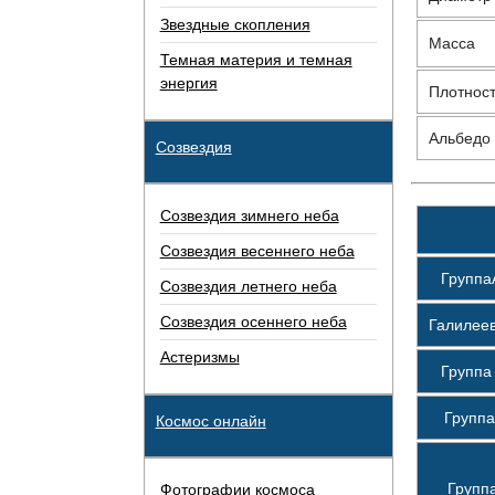
Звездные скопления
Масса
Темная материя и темная
энергия
Плотнос
Альбедо
Созвездия
Созвездия зимнего неба
Созвездия весеннего неба
Группа
Созвездия летнего неба
Созвездия осеннего неба
Галилее
Астеризмы
Групп
Группа
Космос онлайн
Групп
Фотографии космоса