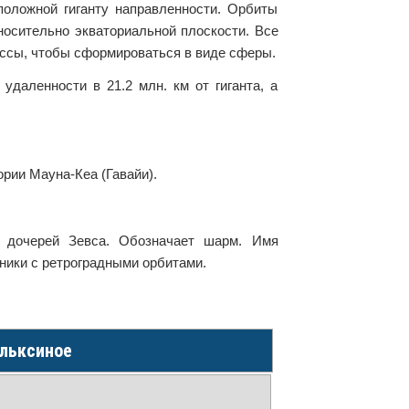
положной гиганту направленности. Орбиты
осительно экваториальной плоскости. Все
массы, чтобы сформироваться в виде сферы.
удаленности в 21.2 млн. км от гиганта, а
рии Мауна-Кеа (Гавайи).
и дочерей Зевса. Обозначает шарм. Имя
тники с ретроградными орбитами.
льксиное