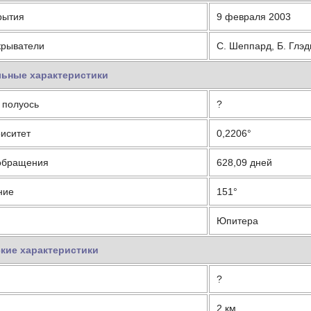
рытия
9 февраля 2003
крыватели
С. Шеппард, Б. Глэ
ьные характеристики
 полуось
?
иситет
0,2206°
обращения
628,09 дней
ние
151°
Юпитера
кие характеристики
?
2 км