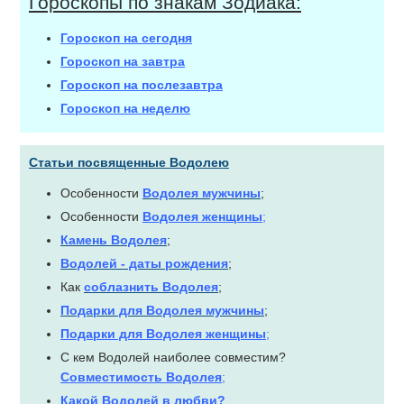
Гороскопы по знакам Зодиака:
Гороскоп на сегодня
Гороскоп на завтра
Гороскоп на послезавтра
Гороскоп на неделю
Статьи посвященные Водолею
Особенности
Водолея мужчины
;
Особенности
Водолея женщины
;
Камень Водолея
;
Водолей - даты рождения
;
Как
соблазнить Водолея
;
Подарки для Водолея мужчины
;
Подарки для Водолея женщины
;
С кем Водолей наиболее совместим?
Совместимость Водолея
;
Какой Водолей в любви?