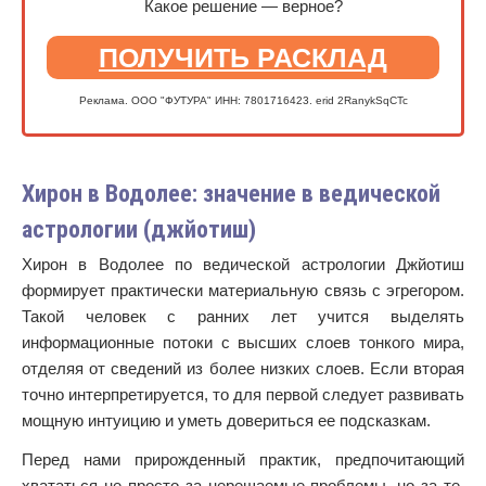
Какое решение — верное?
ПОЛУЧИТЬ РАСКЛАД
Реклама. ООО "ФУТУРА" ИНН: 7801716423. erid 2RanykSqCTc
Хирон в Водолее: значение в ведической
астрологии (джйотиш)
Хирон в Водолее по ведической астрологии Джйотиш
формирует практически материальную связь с эгрегором.
Такой человек с ранних лет учится выделять
информационные потоки с высших слоев тонкого мира,
отделяя от сведений из более низких слоев. Если вторая
точно интерпретируется, то для первой следует развивать
мощную интуицию и уметь довериться ее подсказкам.
Перед нами прирожденный практик, предпочитающий
хвататься не просто за нерешаемые проблемы, но за те,