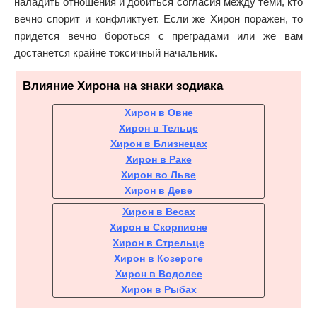
наладить отношения и добиться согласия между теми, кто
вечно спорит и конфликтует. Если же Хирон поражен, то
придется вечно бороться с преградами или же вам
достанется крайне токсичный начальник.
Влияние Хирона на знаки зодиака
Хирон в Овне
Хирон в Тельце
Хирон в Близнецах
Хирон в Раке
Хирон во Льве
Хирон в Деве
Хирон в Весах
Хирон в Скорпионе
Хирон в Стрельце
Хирон в Козероге
Хирон в Водолее
Хирон в Рыбах