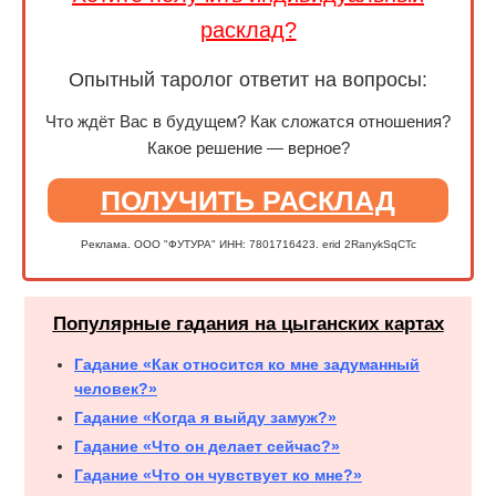
расклад?
Опытный таролог ответит на вопросы:
Что ждёт Вас в будущем? Как сложатся отношения?
Какое решение — верное?
ПОЛУЧИТЬ РАСКЛАД
Реклама. ООО "ФУТУРА" ИНН: 7801716423. erid 2RanykSqCTc
Популярные гадания на цыганских картах
Гадание «Как относится ко мне задуманный
человек?»
Гадание «Когда я выйду замуж?»
Гадание «Что он делает сейчас?»
Гадание «Что он чувствует ко мне?»