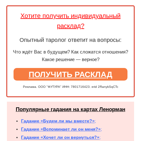
Хотите получить индивидуальный
расклад?
Опытный таролог ответит на вопросы:
Что ждёт Вас в будущем? Как сложатся отношения?
Какое решение — верное?
ПОЛУЧИТЬ РАСКЛАД
Реклама. ООО "ФУТУРА" ИНН: 7801716423. erid 2RanykSqCTc
Популярные гадания на картах Ленорман
Гадание «Будем ли мы вместе?»
;
Гадание «Вспоминает ли он меня?»
;
Гадание «Хочет ли он вернуться?»
;