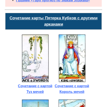
Гадание «Таро прогноз по знакам Зодиака»
Сочетание карты Пятерка Кубков с другими
арканами
Сочетание с картой
Сочетание с картой
Туз мечей
Король мечей