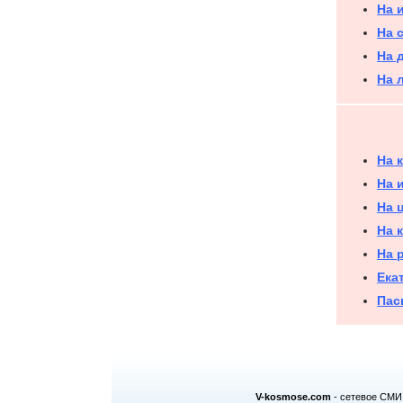
На 
На 
На 
На 
На 
На 
На 
На 
На 
Ека
Пас
V-kosmose.com
- сетевое СМИ