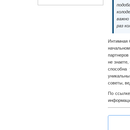
подоб
колод
важно
раз к
Интимная 
начальном
партнеров 
не знаете,
способна 
уникальным
советы, ве
По ссылк
информаци