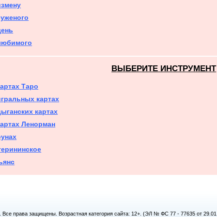
измену
суженого
день
любимого
ВЫБЕРИТЕ ИНСТРУМЕНТ
картах Таро
игральных картах
цыганских картах
картах Ленорман
рунах
терининское
ьянс
. Все права защищены. Возрастная категория сайта: 12+. (ЭЛ № ФС 77 - 77635 от 29.0