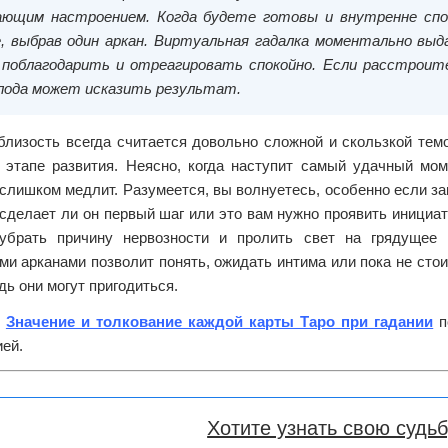
ающим настроением. Когда будете готовы и внутренне спок
е, выбрав один аркан. Виртуальная гадалка моментально вы
 поблагодарить и отреагировать спокойно. Если расстроит
олода может исказить результат.
близость всегда считается довольно сложной и скользкой тем
 этапе развития. Неясно, когда наступит самый удачный мом
слишком медлит. Разумеется, вы волнуетесь, особенно если з
 сделает ли он первый шаг или это вам нужно проявить инициат
убрать причину нервозности и пролить свет на грядущее 
и арканами позволит понять, ожидать интима или пока не сто
дь они могут пригодиться.
е
Значение и толкование каждой карты Таро при гадании
п
ей.
Хотите узнать свою судь