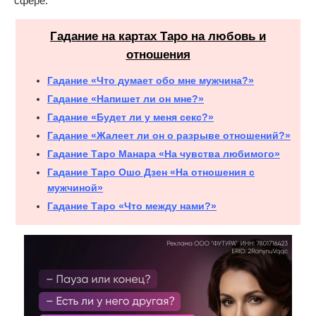
сфере.
Гадание на картах Таро на любовь и
отношения
Гадание «Что думает обо мне мужчина?»
Гадание «Напишет ли он мне?»
Гадание «Будет ли у меня секс?»
Гадание «Жалеет ли он о разрыве отношений?»
Гадание Таро Манара «На чувства любимого»
Гадание Таро Ошо Дзен «На отношения с
мужчиной»
Гадание Таро «Что между нами?»