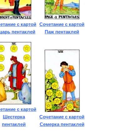
етание с картой
Сочетание с картой
царь пентаклей
Паж пентаклей
етание с картой
Шестерка
Сочетание с картой
пентаклей
Семерка пентаклей