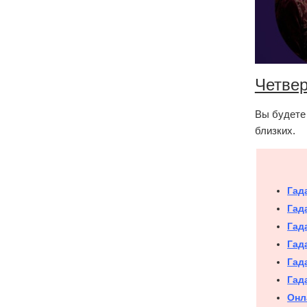
Четвер
Вы будете 
близких.
Гад
Гад
Гад
Гад
Гад
Гад
Онл