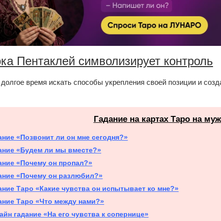
ка Пентаклей символизирует контроль
долгое время искать способы укрепления своей позиции и соз
Гадание на картах Таро на му
ание «Позвонит ли он мне сегодня?»
ание «Будем ли мы вместе?»
ание «Почему он пропал?»
ание «Почему он разлюбил?»
ание Таро «Какие чувства он испытывает ко мне?»
ание Таро «Что между нами?»
айн гадание «На его чувства к сопернице»