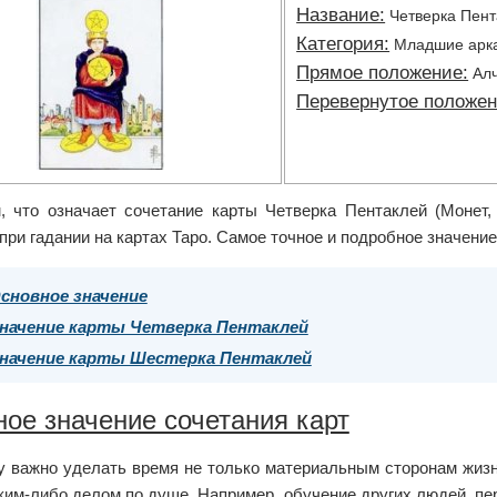
Название:
Четверка Пент
Категория:
Младшие арк
Прямое положение:
Алч
Перевернутое положен
, что означает сочетание карты Четверка Пентаклей (Монет,
при гадании на картах Таро. Самое точное и подробное значение
сновное значение
начение карты Четверка Пентаклей
начение карты Шестерка Пентаклей
ое значение сочетания карт
 важно уделать время не только материальным сторонам жизни
ким-либо делом по душе. Например, обучение других людей, пе