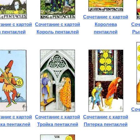
Сочетание с картой
ание с картой
Сочетание с картой
Королева
Соч
з пентаклей
Король пентаклей
пентаклей
Ры
Соч
ание с картой
Сочетание с картой
Сочетание с картой
ка пентаклей
Тройка пентаклей
Пятерка пентаклей