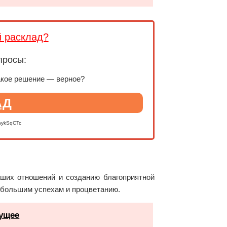
й расклад?
просы:
акое решение — верное?
АД
nykSqCTc
аших отношений и созданию благоприятной
к большим успехам и процветанию.
дущее