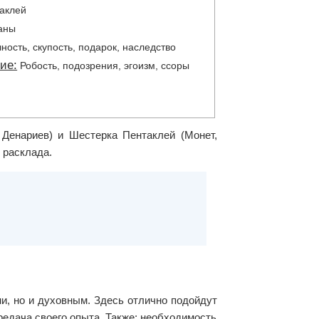
аклей
аны
ность, скупость, подарок, наследство
ие:
Робость, подозрения, эгоизм, ссоры
 Денариев) и Шестерка Пентаклей (Монет,
 расклада.
, но и духовным. Здесь отлично подойдут
редача своего опыта. Также: необходимость