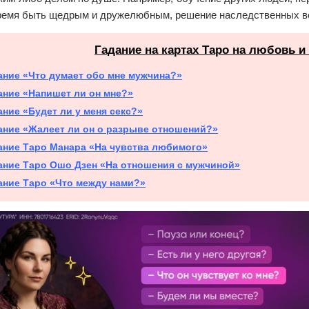
время быть щедрым и дружелюбным, решение наследственных во
Гадание на картах Таро на любовь и
ание «Что думает обо мне мужчина?»
ание «Напишет ли он мне?»
ание «Будет ли у меня секс?»
ание «Жалеет ли он о разрыве отношений?»
ание Таро Манара «На чувства любимого»
ание Таро Ошо Дзен «На отношения с мужчиной»
ание Таро «Что между нами?»