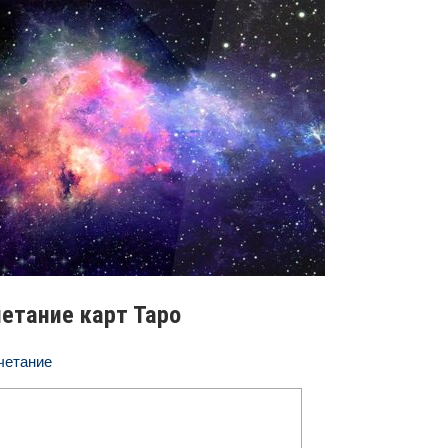
етание карт Таро
четание