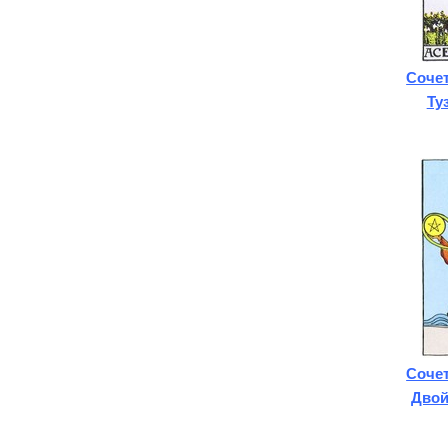
Сочет
Ту
Сочет
Двой