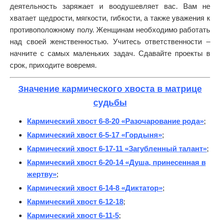
деятельность заряжает и воодушевляет вас. Вам не
хватает щедрости, мягкости, гибкости, а также уважения к
противоположному полу. Женщинам необходимо работать
над своей женственностью. Учитесь ответственности –
начните с самых маленьких задач. Сдавайте проекты в
срок, приходите вовремя.
Значение кармического хвоста в матрице
судьбы
Кармический хвост 6-8-20 «Разочарование рода»
;
Кармический хвост 6-5-17 «Гордыня»
;
Кармический хвост 6-17-11 «Загубленный талант»
;
Кармический хвост 6-20-14 «Душа, принесенная в
жертву»
;
Кармический хвост 6-14-8 «Диктатор»
;
Кармический хвост 6-12-18
;
Кармический хвост 6-11-5
;