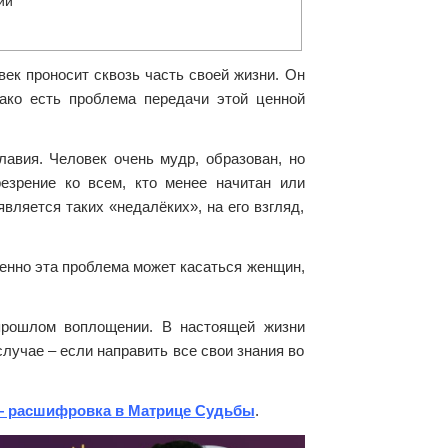
ий
век проносит сквозь часть своей жизни. Он
ако есть проблема передачи этой ценной
лавия. Человек очень мудр, образован, но
езрение ко всем, кто менее начитан или
вляется таких «недалёких», на его взгляд,
бенно эта проблема может касаться женщин,
 прошлом воплощении. В настоящей жизни
случае – если направить все свои знания во
— расшифровка в Матрице Судьбы
.