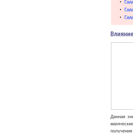
Гад
Гад
Гад
Влияние
Данная эн
магически
получения