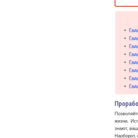
Гад
Гад
Гад
Гад
Гад
Гад
Гад
Гад
Прорабо
Позволяйте
жизни. Ис
знают, ваш
Наоборот, 