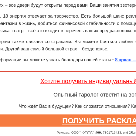
 – все двери будут открыты перед вами. Ваши занятия эзотери
, 18 энергия отвечает за творчество. Есть большой шанс реа
фантазии в жизнь, добиться финансовой стабильности с помощь
зыка, театр – всё это входит в перечень ваших предрасположен
ергия также связана со страхами. Вы можете бояться любви 
и. Другой ваш самый большой страх – безденежье.
формации вы можете узнать благодаря нашей статье:
8 аркан 
Хотите получить индивидуальны
Опытный таролог ответит на во
Что ждёт Вас в будущем? Как сложатся отношения? К
ПОЛУЧИТЬ РАСКЛ
Реклама. ООО "ФУТУРА" ИНН: 7801716423. erid 2Ra