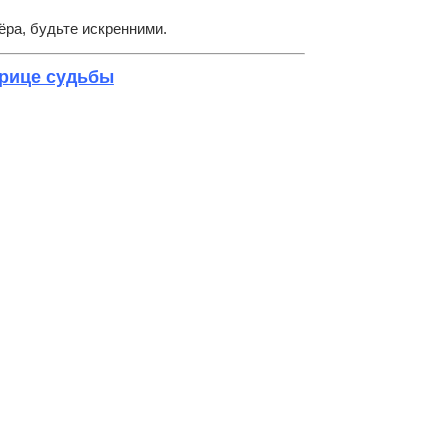
ёра, будьте искренними.
трице судьбы