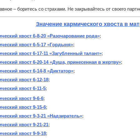
авное – боритесь со страхами. Не закрывайтесь от своего партн
Значение кармического хвоста в ма
ческий хвост 6-8-20 «Разочарование рода»
;
ческий хвост 6-5-17 «Гордыня»
;
ческий хвост 6-17-11 «Загубленный талант»
;
ческий хвост 6-20-14 «Душа, принесенная в жертву»
;
ческий хвост 6-14-8 «Диктатор»
;
ческий хвост 6-12-18
;
ческий хвост 6-11-5
;
ческий хвост 9-6-6
;
ческий хвост 9-15-6
;
ческий хвост 9-3-21 «Надзиратель»
;
ческий хвост 9-21-21
;
ческий хвост 9-9-18
;