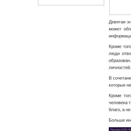
Девятая эн
может обл
информаци
Кроме тог
люди отво
образован.
личностей.
В сочетани
которые не
Кроме тог
человека т
благо, а н
Больше ин