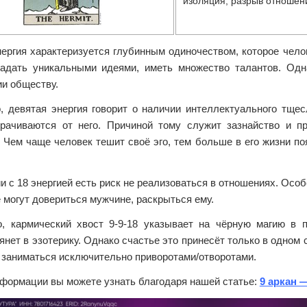
изоляция, разрыв отношен
ергия характеризуется глубинным одиночеством, которое чело
адать уникальными идеями, иметь множество талантов. Одн
и обществу.
о, девятая энергия говорит о наличии интеллектуального тщес
рачиваются от него. Причиной тому служит зазнайство и пр
 Чем чаще человек тешит своё эго, тем больше в его жизни поя
и с 18 энергией есть риск не реализоваться в отношениях. Осо
 могут довериться мужчине, раскрыться ему.
о, кармический хвост 9-9-18 указывает на чёрную магию в
янет в эзотерику. Однако счастье это принесёт только в одном 
е заниматься исключительно приворотами/отворотами.
формации вы можете узнать благодаря нашей статье:
9 аркан 