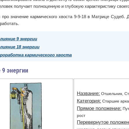
человек получает полноценную и глубокую характеристику своег
 про значение кармического хвоста 9-9-18 в Матрице Судеб. 
оработать.
лияние 9 энергии
лияние 18 энергии
роработка кармического хвоста
 9 энергии
Название:
Отшельник, Ст
Категория:
Старшие арк
Прямое положение:
Пут
рост
Перевернутое положен