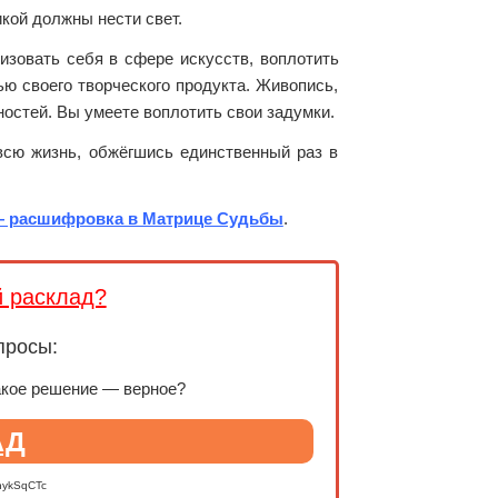
кой должны нести свет.
лизовать себя в сфере искусств, воплотить
ю своего творческого продукта. Живопись,
ностей. Вы умеете воплотить свои задумки.
всю жизнь, обжёгшись единственный раз в
— расшифровка в Матрице Судьбы
.
й расклад?
просы:
акое решение — верное?
АД
nykSqCTc