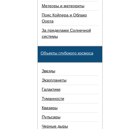
Метеоры и метеориты
Пояс Койпера и Облако
Оорта
За пределами Солнечной
системы
Объекты глубокого космоса
Звезды
Экзопланеты
Галактики
Туманности
Квазары
Пульсары
Черные дыры