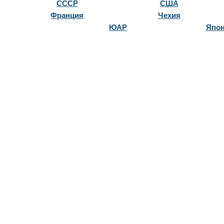
СССР
США
Франция
Чехия
ЮАР
Япо