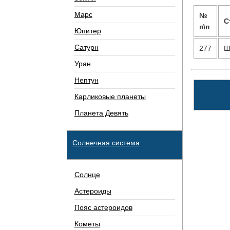
Марс
№
С
п\п
Юпитер
Сатурн
277
Ш
Уран
Нептун
Карликовые планеты
Планета Девять
Солнечная система
Солнце
Астероиды
Пояс астероидов
Кометы