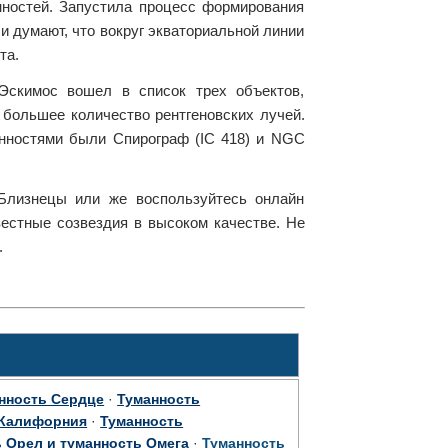
нностей. Запустила процесс формирования
и думают, что вокруг экваториальной линии
та.
Эскимос вошел в список трех объектов,
большее количество рентгеновских лучей.
анностями были Спирограф (IC 418) и NGC
Близнецы или же воспользуйтесь онлайн
вестные созвездия в высоком качестве. Не
.
нность Сердце
·
Туманность
 Калифорния
·
Туманность
 Орел и туманность Омега
·
Туманность