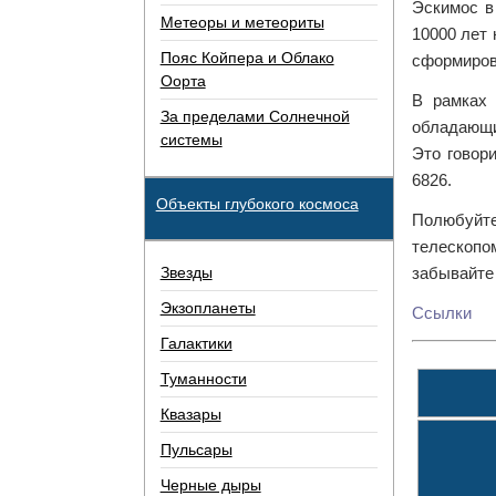
Эскимос в
Метеоры и метеориты
10000 лет 
Пояс Койпера и Облако
сформирова
Оорта
В рамках 
За пределами Солнечной
обладающи
системы
Это говор
6826.
Объекты глубокого космоса
Полюбуйте
телескопо
Звезды
забывайте 
Экзопланеты
Ссылки
Галактики
Туманности
Квазары
Пульсары
Черные дыры