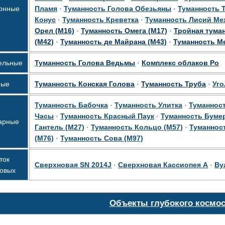
онные
Пламя
·
Туманность Голова Обезьяны
·
Туманность 
Конус
·
Туманность Креветка
·
Туманность Лисий Ме
Орел (М16)
·
Туманность Омега (М17)
·
Тройная туман
(М42)
·
Туманность де Майрана (М43)
·
Туманность Ме
ельные
Туманность Голова Ведьмы
·
Комплекс облаков Ро
ные
Туманность Конская Голова
·
Туманность Труба
·
Уг
Туманность Бабочка
·
Туманность Улитка
·
Туманнос
Часы
·
Туманность Красный Паук
·
Туманность Буме
арные
Гантель (М27)
·
Туманность Кольцо (М57)
·
Туманнос
(М76)
·
Туманность Сова (М97)
ток
Сверхновая SN 2014J
·
Сверхновая Кассиопея А
·
Ву
новых
Объекты глубокого космо