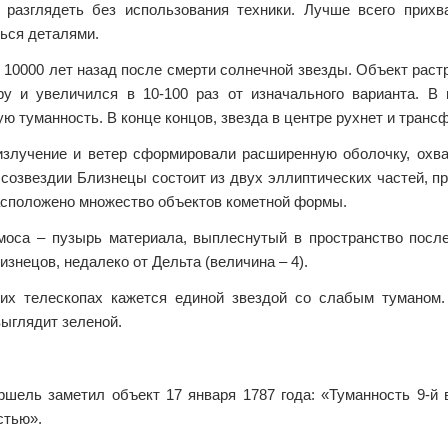
 разглядеть без использования техники. Лучше всего прихв
ься деталями.
10000 лет назад после смерти солнечной звезды. Объект раст
ру и увеличился в 10-100 раз от изначального варианта. В
ю туманность. В конце концов, звезда в центре рухнет и транс
излучение и ветер сформировали расширенную оболочку, охва
созвездии Близнецы состоит из двух эллиптических частей, пр
асположено множество объектов кометной формы.
моса – пузырь материала, выплеснутый в пространство посл
знецов, недалеко от Дельта (величина – 4).
их телескопах кажется единой звездой со слабым туманом. 
ыглядит зеленой.
ршель заметил объект 17 января 1787 года: «Туманность 9-й 
стью».