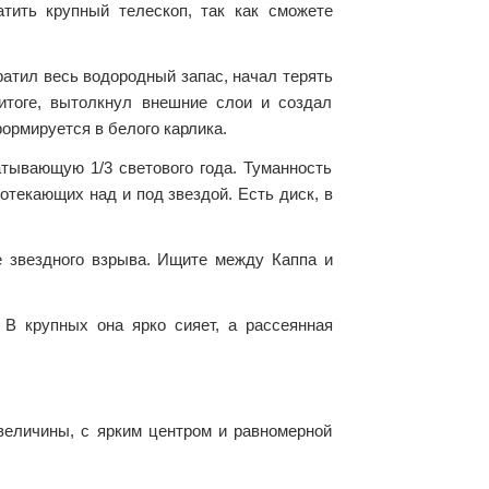
атить крупный телескоп, так как сможете
ратил весь водородный запас, начал терять
 итоге, вытолкнул внешние слои и создал
формируется в белого карлика.
тывающую 1/3 светового года. Туманность
отекающих над и под звездой. Есть диск, в
е звездного взрыва. Ищите между Каппа и
В крупных она ярко сияет, а рассеянная
величины, с ярким центром и равномерной