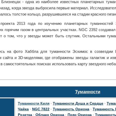
 Близнецах - одна из наиболее известных планетарных тума
назад, когда звезда выбросила первые материал. Исследовател
лось толстое кольцо, разрушившееся на стадии красного гиган
проекта 2013 года по изучению планетарных туманностей 
х горячим газом в центральных участках. NGC 2392 создавал 
ит о том, что у звезды может быть спутник. Остальными тум
сь на фото Хаббла для туманности Эскимос в созвездии 
м сайта и 3D-моделями, где отображены звезды галактик и из
в самостоятельных поисках использовать карту звездного неба
Туманности
Туманности Киля
·
Туманности Душа и Сердце
·
Тума
Чайка
·
NGC 7822
·
Туманность Ориона
·
Туманность
Розетка
·
Облако Ориона
·
Пояс Ориона
·
Туманность