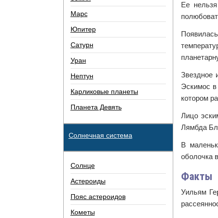
Ее нельзя
Марс
полюбоват
Юпитер
Появилась 
Сатурн
температу
планетарну
Уран
Звездное 
Нептун
Эскимос в 
Карликовые планеты
котором р
Планета Девять
Лицо эски
Лямбда Бли
Солнечная система
В маленьк
оболочка в
Солнце
Факты
Астероиды
Уильям Ге
Пояс астероидов
рассеянно
Кометы