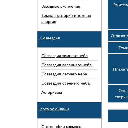
Эмисси
Звездные скопления
Темная материя и темная
энергия
Отражат
Созвездия
Тем
Созвездия зимнего неба
Созвездия весеннего неба
Планет
Созвездия летнего неба
Созвездия осеннего неба
Оста
Астеризмы
сверх
Космос онлайн
Фотографии космоса