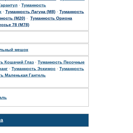
Тарантул
·
Туманность
х
·
Туманность Лагуна (М8)
·
Туманность
ность (М20)
·
Туманность Ориона
ссье 78 (М78)
ольный мешок
ть Кошачий Глаз
·
Туманность Песочные
ранг
·
Туманность Эскимос
·
Туманность
ть Маленькая Гантель
аль
са