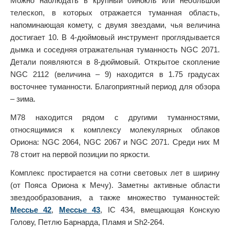
Можно наблюдать в крупный бинокль или небольшой
телескоп, в которых отражается туманная область,
напоминающая комету, с двумя звездами, чья величина
достигает 10. В 4-дюймовый инструмент проглядывается
дымка и соседняя отражательная туманность NGC 2071.
Детали появляются в 8-дюймовый. Открытое скопление
NGC 2112 (величина – 9) находится в 1.75 градусах
восточнее туманности. Благоприятный период для обзора
– зима.
М78 находится рядом с другими туманностями,
относящимися к комплексу молекулярных облаков
Ориона: NGC 2064, NGC 2067 и NGC 2071. Среди них М
78 стоит на первой позиции по яркости.
Комплекс простирается на сотни световых лет в ширину
(от Пояса Ориона к Мечу). Заметны активные области
звездообразования, а также множество туманностей:
Мессье 42
,
Мессье 43
, IC 434, вмещающая Конскую
Голову, Петлю Барнарда, Пламя и Sh2-264.