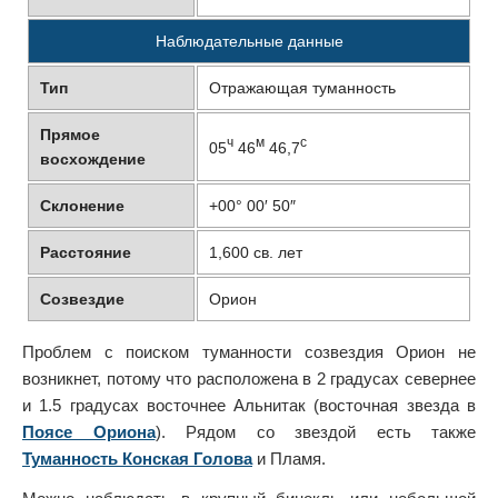
Наблюдательные данные
Тип
Отражающая туманность
Прямое
ч
м
с
05
46
46,7
восхождение
Склонение
+00° 00′ 50″
Расстояние
1,600 св. лет
Созвездие
Орион
Проблем с поиском туманности созвездия Орион не
возникнет, потому что расположена в 2 градусах севернее
и 1.5 градусах восточнее Альнитак (восточная звезда в
Поясе Ориона
). Рядом со звездой есть также
Туманность Конская Голова
и Пламя.