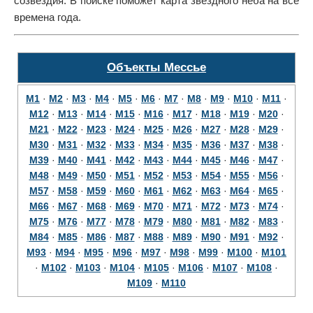
созвездия. В поиске поможет карта звездного неба на все
времена года.
Объекты Мессье
M1
·
M2
·
M3
·
M4
·
M5
·
M6
·
M7
·
M8
·
M9
·
M10
·
M11
·
M12
·
M13
·
M14
·
M15
·
M16
·
M17
·
M18
·
M19
·
M20
·
M21
·
M22
·
M23
·
M24
·
M25
·
M26
·
M27
·
M28
·
M29
·
M30
·
M31
·
M32
·
M33
·
M34
·
M35
·
M36
·
M37
·
M38
·
M39
·
M40
·
M41
·
M42
·
M43
·
M44
·
M45
·
M46
·
M47
·
M48
·
M49
·
M50
·
M51
·
M52
·
M53
·
M54
·
M55
·
M56
·
M57
·
M58
·
M59
·
M60
·
M61
·
M62
·
M63
·
M64
·
M65
·
M66
·
M67
·
M68
·
M69
·
M70
·
M71
·
M72
·
M73
·
M74
·
M75
·
M76
·
M77
·
M78
·
M79
·
M80
·
M81
·
M82
·
M83
·
M84
·
M85
·
M86
·
M87
·
M88
·
M89
·
M90
·
M91
·
M92
·
M93
·
M94
·
M95
·
M96
·
M97
·
M98
·
M99
·
M100
·
M101
·
M102
·
M103
·
M104
·
M105
·
M106
·
M107
·
M108
·
M109
·
M110