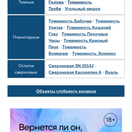
Темные
Голова
·
Туманность
Труба
·
Угольный мешок
Туманность Бабочка
·
Туманность
Улитка
·
Туманность Кошачий
Глаз
·
Туманность Песочные
Планетарные
Часы
·
Туманность Красный
Паук
·
Туманность
Бумеранг
·
Туманность Эскимос
Остаток
Сверхновая SN 2014J
·
сверхновых
Сверхновая Кассиопея А
·
Вуаль
Объекты глубокого космоса