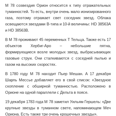
М 78 созвездия Орион относится к типу отражательных
туманностей. То есть, внутри очень мало ионизированного
газа, поэтому отражает свет соседних звезд. Облака
освещаются звездами В-типа и 10-й величины: HD 38563A
и HD 38563B.
В М 78 проживают 45 переменных Т Тельца. Также есть 17
объектов Хербиг-Аро – небольшие пятна,
формирующиеся возле молодых звезд, выбрасывающих
газовые струи. Они сталкиваются с соседней пылью и
газом на высоких скоростях.
В 1780 году М 78 находит Пьер Мешан. А 17 декабря
Шарль Мессье добавляет его в свой список: «Звездное
скопление с обширной туманностью. Расположено в
Орионе на одной параллели с Дельта в поясе.
19 декабря 1783 года М 78 заметил Уильям Гершель: «Две
крупные звезды в туманном свете, напоминающем Меч
Ориона. Есть также три очень крошечных звезды».