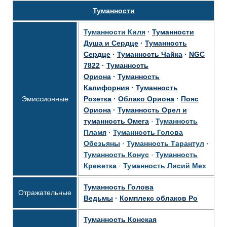
Туманности
Туманности Киля
·
Туманности
Душа и Сердце
·
Туманность
Сердце
·
Туманность Чайка
·
NGC
7822
·
Туманность
Ориона
·
Туманность
Калифорния
·
Туманность
Эмиссионные
Розетка
·
Облако Ориона
·
Пояс
Ориона
·
Туманность Орел и
туманность Омега
·
Туманность
Пламя
·
Туманность Голова
Обезьяны
·
Туманность Тарантул
·
Туманность Конус
·
Туманность
Креветка
·
Туманность Лисий Мех
Туманность Голова
Отражательные
Ведьмы
·
Комплекс облаков Ро
Туманность Конская