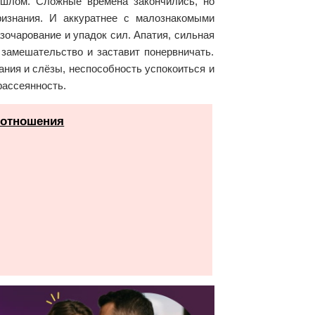
ошлом. Сложные времена закончились, но
ризнания. И аккуратнее с малознакомыми
зочарование и упадок сил. Апатия, сильная
 замешательство и заставит понервничать.
ния и слёзы, неспособность успокоиться и
рассеянность.
 отношения