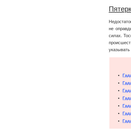
Пятерк
Недостаток
не оправд
силах. То
происшест
указывать
Гад
Гад
Гад
Гад
Гад
Гад
Гад