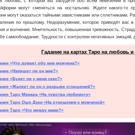
я любовь, с которой вы забудете обо всём невезении в пр
йфории могут сменяться на ностальгию. Ждите какого-то п
ни могут оказаться тайными завистниками или сплетниками. Ра
жаления по прошлому. Недоразумение, которое приведёт вас в
ия и волнения. Мнительность, повышенная тревожность. Страда
бе самообладание. Трудности с контролем негативных эмоций, 
Гадание на картах Таро на любовь и
ание «Что думает обо мне мужчина?»
ание «Напишет ли он мне?»
ание «Будет ли у меня секс?»
ание «Жалеет ли он о разрыве отношений?»
ание Таро Манара «На чувства любимого»
ание Таро Ошо Дзен «На отношения с мужчиной»
ание Таро «Что между нами?»