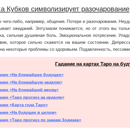
а Кубков символизирует разочарование
 чего-либо, например, общения. Потери и разочарования. Неуд
ывает ожиданий. Энтузиазм понижается, но от этого вы тольк
ска, сильная душевная боль. Эмоциональное потрясение. Упадо
вие, которое сильно скажется на вашем состоянии. Депресс
 на некоторые проблемы со здоровьем. Подавленность, пессими
Гадание на картах Таро на бу
ание «На ближайшее будущее»
ание «На ближайшую неделю»
ание «На ближайший месяц»
ание «Таро прогноз на неделю»
ание «Карта года Таро»
ание «На будущее в целом»
ание «Таро прогноз по знакам Зодиака»