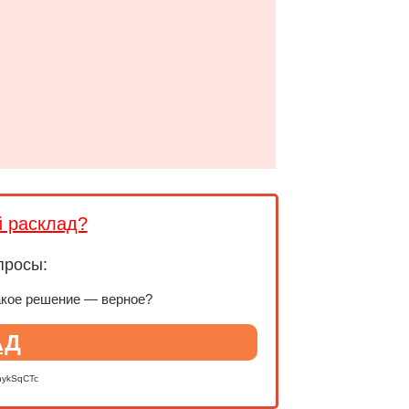
й расклад?
просы:
акое решение — верное?
АД
nykSqCTc