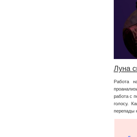
Луна с
Работа н
проанализ
работа с 
голосу. К
перепады 