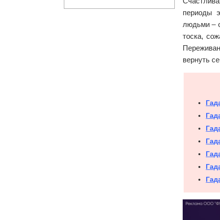
Счастлива
периоды э
людьми – о
тоска, со
Переживан
вернуть се
Гад
Гад
Гад
Гад
Гад
Гад
Гад