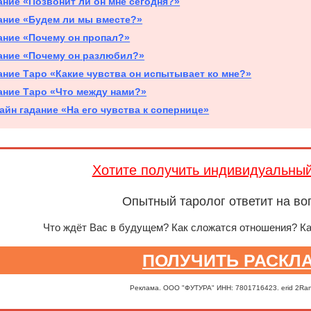
ание «Позвонит ли он мне сегодня?»
ание «Будем ли мы вместе?»
ание «Почему он пропал?»
ание «Почему он разлюбил?»
ание Таро «Какие чувства он испытывает ко мне?»
ание Таро «Что между нами?»
айн гадание «На его чувства к сопернице»
Хотите получить индивидуальны
Опытный таролог ответит на во
Что ждёт Вас в будущем? Как сложатся отношения? К
ПОЛУЧИТЬ РАСКЛ
Реклама. ООО "ФУТУРА" ИНН: 7801716423. erid 2Ra