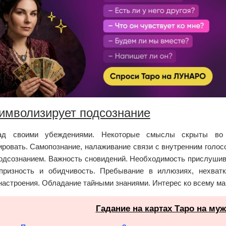
имволизирует подсознание
ад своими убеждениями. Некоторые смыслы скрыты во 
ировать. Самопознание, налаживание связи с внутренним голос
подсознанием. Важность сновидений. Необходимость прислушива
апризность и обидчивость. Пребывание в иллюзиях, нехва
настроения. Обладание тайными знаниями. Интерес ко всему ма
Гадание на картах Таро на му