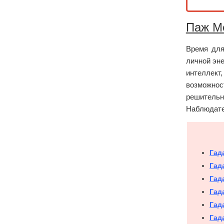
Паж Ме
Время для
личной эне
интеллект
возможнос
решитель
Наблюдате
Гад
Гад
Гад
Гад
Гад
Гад