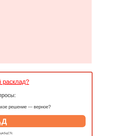
й расклад?
просы:
акое решение — верное?
АД
nykSqCTc