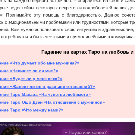
сь на каждого первого встречного – опирайтесь на себя и са
рые недостойны некоторых секретов и подробностей ваших дел
м. Принимайте эту помощь с благодарностью. Данное сочета
сь с эмоциональными проблемами или трудностями, которые тре
ения. Вам нужно использовать свою интуицию и здравомыслие,
 потребоваться быть честными и прямолинейными в коммуникац
Гадание на картах Таро на любовь и
ание «Что думает обо мне мужчина?»
ание «Напишет ли он мне?»
ание «Будет ли у меня секс?»
ание «Жалеет ли он о разрыве отношений?»
ание Таро Манара «На чувства любимого»
ание Таро Ошо Дзен «На отношения с мужчиной»
ание Таро «Что между нами?»