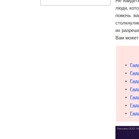
Не найдёте
люди, кото
помочь ва
столкнули
их разреш
Вам может
Гад
Гад
Гад
Гад
Гад
Гад
Гад