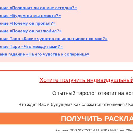
ание «Позвонит ли он мне сегодня?»
ание «Будем ли мы вместе?»
ание «Почему он пропал?»
ание «Почему он разлюбил?»
ание Таро «Какие чувства он испытывает ко мне?»
ание Таро «Что между нами?»
айн гадание «На его чувства к сопернице»
Хотите получить индивидуальны
Опытный таролог ответит на во
Что ждёт Вас в будущем? Как сложатся отношения? К
ПОЛУЧИТЬ РАСКЛ
Реклама. ООО "ФУТУРА" ИНН: 7801716423. erid 2Ra