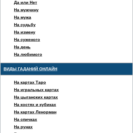
Да или Нет
На мужчину
На мужа
На судьбу
На измену
На суженого
На день
На любимого
ВИДЫ ГАДАНИЙ ОНЛАЙН
На картах Таро
На игральных картах
На цыганских картах
На костях и кубиках
На картах Ленорман
На спичках
На рунах