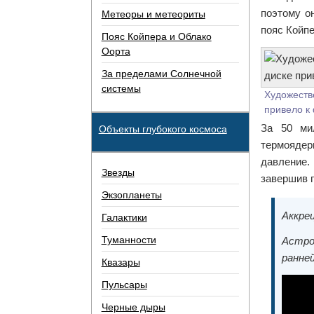
поэтому о
Метеоры и метеориты
пояс Койпе
Пояс Койпера и Облако
Оорта
За пределами Солнечной
системы
Художеств
привело к
За 50 ми
Объекты глубокого космоса
термоядер
давление.
Звезды
завершив 
Экзопланеты
Аккре
Галактики
Туманности
Астро
ранней
Квазары
Пульсары
Черные дыры