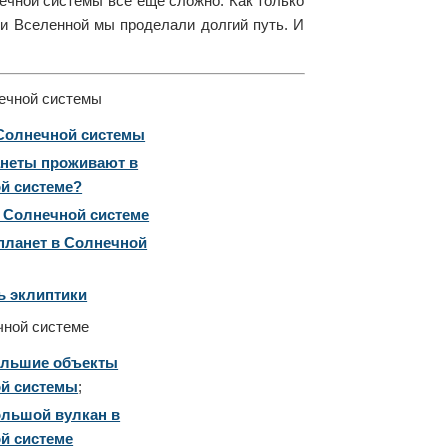
ечной системы все еще сложно. Как только
ии Вселенной мы проделали долгий путь. И
ечной системы
Солнечной системы
анеты проживают в
й системе?
 Солнечной системе
планет в Солнечной
ь эклиптики
чной системе
льшие объекты
й системы
;
льшой вулкан в
й системе