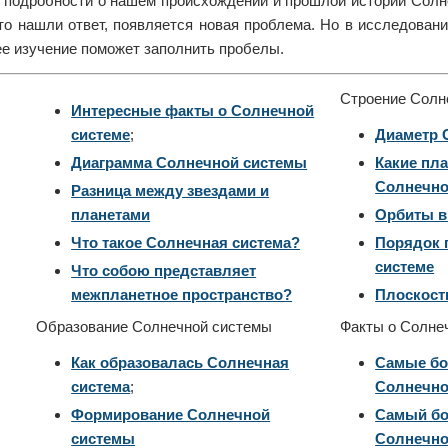
е подробности о нашем происхождении и прошлой истории Солн
что нашли ответ, появляется новая проблема. Но в исследован
е изучение поможет заполнить пробелы.
Строение Солн
Интересные факты о Солнечной
системе
;
Диаметр 
Диаграмма Солнечной системы
Какие пл
Солнечно
Разница между звездами и
планетами
Орбиты в
Что такое Солнечная система?
Порядок 
системе
Что собою представляет
межпланетное пространство?
Плоскост
Образование Солнечной системы
Факты о Солне
Как образовалась Солнечная
Самые бо
система
;
Солнечно
Формирование Солнечной
Самый бо
системы
Солнечно