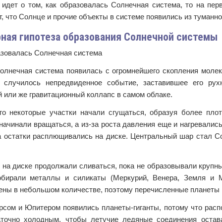
 идет о том, как образовалась Солнечная система, то на пер
, что Солнце и прочие объекты в системе появились из туманн
ная гипотеза образования Солнечной системы
Солнечная система появилась с огромнейшего скопления молек
 случилось непредвиденное событие, заставившее его рух
 или же гравитационный коллапс в самом облаке.
го некоторые участки начали сгущаться, образуя более пло
начинали вращаться, а из-за роста давления еще и нагревали
 а остатки расплющивались на диске. Центральный шар стал С
з на диске продолжали сливаться, пока не образовывали крупн
бирали металлы и силикаты (Меркурий, Венера, Земля и 
ены в небольшом количестве, поэтому перечисленные планеты 
сом и Юпитером появились планеты-гиганты, потому что расп
точно холодным, чтобы летучие ледяные соединения остав