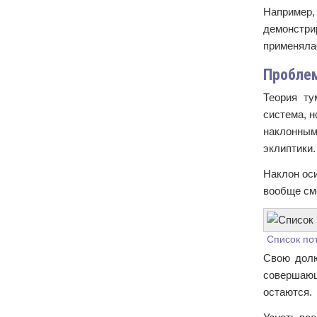
Например,
демонстри
применяла
Проблем
Теория ту
система, н
наклонным
эклиптики.
Наклон оси
вообще сме
Список по
Свою долю
совершающ
остаются.