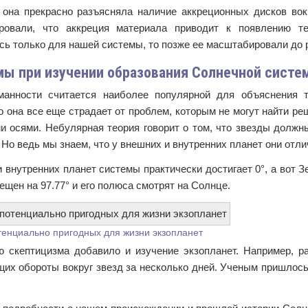
 она прекрасно разъясняла наличие аккреционных дисков во
ровали, что аккреция материала приводит к появлению т
сь только для нашей системы, то позже ее масштабировали до 
ы при изучении образования Солнечной систе
манности считается наиболее популярной для объяснения 
о она все еще страдает от проблем, которым не могут найти ре
и осями. Небулярная теория говорит о том, что звезды должн
 Но ведь мы знаем, что у внешних и внутренних планет они отл
 внутренних планет системы практически достигает 0°, а вот З
щен на 97.77° и его полюса смотрят на Солнце.
тенциально пригодных для жизни экзопланет
 скептицизма добавило и изучение экзопланет. Например, ра
их обороты вокруг звезд за несколько дней. Ученым пришлось 