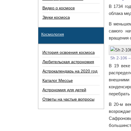
В 1734 го
Видео о космосе
облака мед
Звуки космоса
В меньшем
самого на
Космология
вращения 
История освоения космоса
Sh 2-106 –
Любительская астрономия
В 19 веке
Астрокалендарь на 2020 год
распредел
внешними
Каталог Мессье
конденсир
Астрономия для детей
перебрать
Ответы на частые вопросы
В 20-м ве
возрожда
Сафроновы
большинст