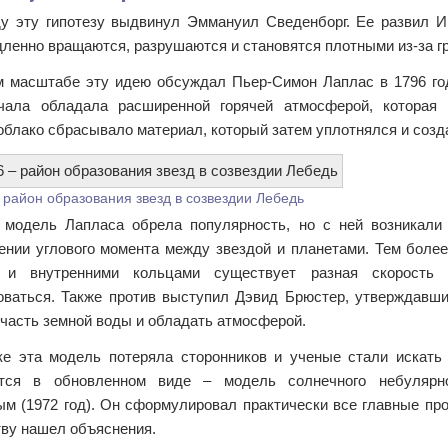
ду эту гипотезу выдвинул Эммануил Сведенборг. Ее развил И
ленно вращаются, разрушаются и становятся плотными из-за гр
 масштабе эту идею обсуждал Пьер-Симон Лаплас в 1796 год
чала обладала расширенной горячей атмосферой, которая
облако сбрасывало материал, который затем уплотнялся и созд
 район образования звезд в созвездии Лебедь
 модель Лапласа обрела популярность, но с ней возникали 
ении углового момента между звездой и планетами. Тем боле
 и внутренними кольцами существует разная скорость 
оваться. Также против выступил Дэвид Брюстер, утверждавши
 часть земной воды и обладать атмосферой.
ке эта модель потеряла сторонников и ученые стали искать
ется в обновленном виде – модель солнечного небулярн
м (1972 год). Он сформулировал практически все главные пр
ву нашел объяснения.