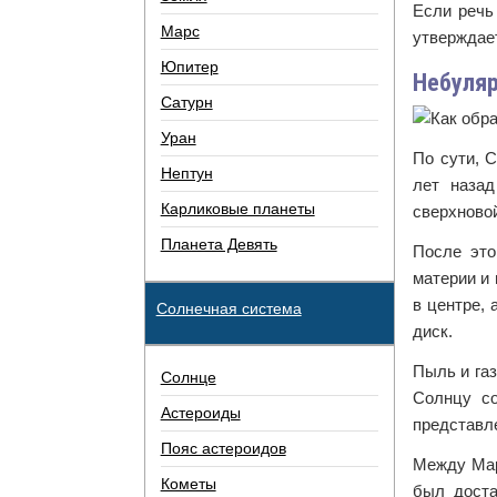
Если речь
Марс
утверждает
Юпитер
Небуляр
Сатурн
Уран
По сути, 
Нептун
лет назад
Карликовые планеты
сверхновой
Планета Девять
После это
материи и 
в центре,
Солнечная система
диск.
Пыль и га
Солнце
Солнцу со
Астероиды
представл
Пояс астероидов
Между Мар
Кометы
был доста