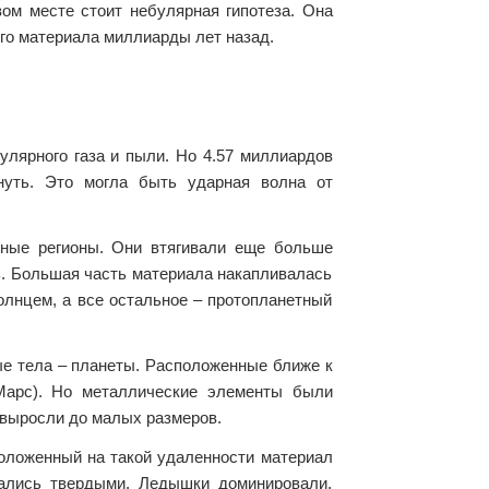
вом месте стоит небулярная гипотеза. Она
ого материала миллиарды лет назад.
улярного газа и пыли. Но 4.57 миллиардов
нуть. Это могла быть ударная волна от
тные регионы. Они втягивали еще больше
сь. Большая часть материала накапливалась
олнцем, а все остальное – протопланетный
ые тела – планеты. Расположенные ближе к
Марс). Но металлические элементы были
выросли до малых размеров.
оложенный на такой удаленности материал
ались твердыми. Ледышки доминировали,