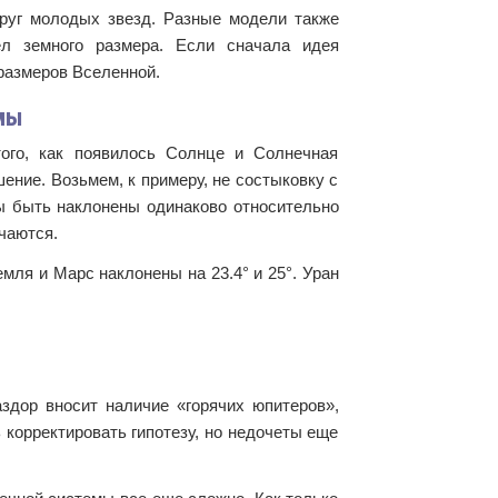
круг молодых звезд. Разные модели также
ел земного размера. Если сначала идея
размеров Вселенной.
мы
того, как появилось Солнце и Солнечная
шение. Возьмем, к примеру, не состыковку с
ы быть наклонены одинаково относительно
ичаются.
емля и Марс наклонены на 23.4° и 25°. Уран
здор вносит наличие «горячих юпитеров»,
корректировать гипотезу, но недочеты еще