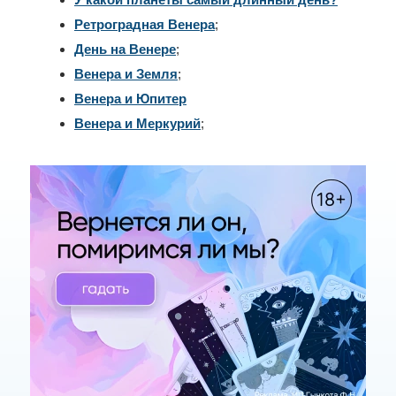
Ретроградная Венера
;
День на Венере
;
Венера и Земля
;
Венера и Юпитер
Венера и Меркурий
;