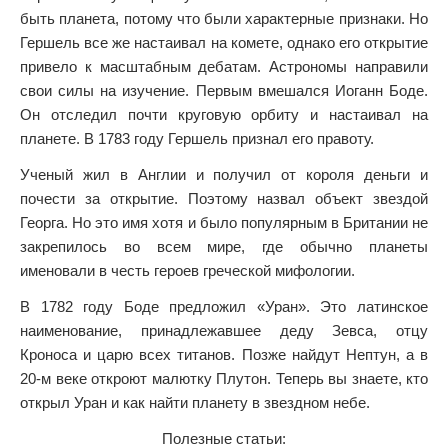
быть планета, потому что были характерные признаки. Но
Гершель все же настаивал на комете, однако его открытие
привело к масштабным дебатам. Астрономы направили
свои силы на изучение. Первым вмешался Иоганн Боде.
Он отследил почти круговую орбиту и настаивал на
планете. В 1783 году Гершель признал его правоту.
Ученый жил в Англии и получил от короля деньги и
почести за открытие. Поэтому назвал объект звездой
Георга. Но это имя хотя и было популярным в Британии не
закрепилось во всем мире, где обычно планеты
именовали в честь героев греческой мифологии.
В 1782 году Боде предложил «Уран». Это латинское
наименование, принадлежавшее деду Зевса, отцу
Кроноса и царю всех титанов. Позже найдут Нептун, а в
20-м веке откроют малютку Плутон. Теперь вы знаете, кто
открыл Уран и как найти планету в звездном небе.
Полезные статьи: