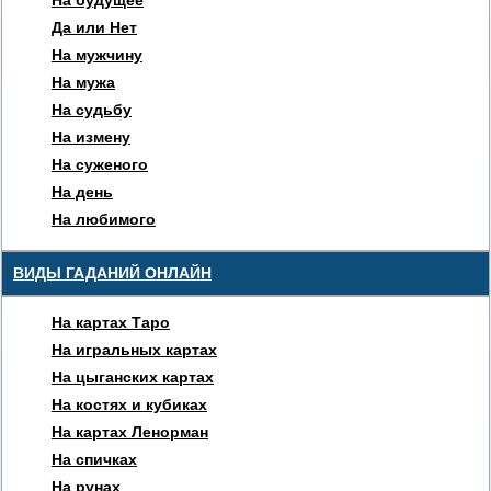
На будущее
Да или Нет
На мужчину
На мужа
На судьбу
На измену
На суженого
На день
На любимого
ВИДЫ ГАДАНИЙ ОНЛАЙН
На картах Таро
На игральных картах
На цыганских картах
На костях и кубиках
На картах Ленорман
На спичках
На рунах