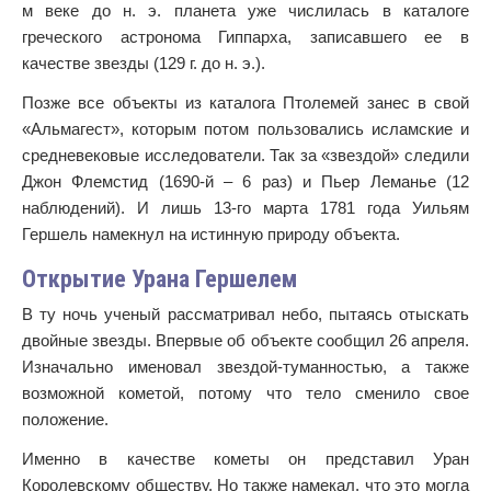
м веке до н. э. планета уже числилась в каталоге
греческого астронома Гиппарха, записавшего ее в
качестве звезды (129 г. до н. э.).
Позже все объекты из каталога Птолемей занес в свой
«Альмагест», которым потом пользовались исламские и
средневековые исследователи. Так за «звездой» следили
Джон Флемстид (1690-й – 6 раз) и Пьер Леманье (12
наблюдений). И лишь 13-го марта 1781 года Уильям
Гершель намекнул на истинную природу объекта.
Открытие Урана Гершелем
В ту ночь ученый рассматривал небо, пытаясь отыскать
двойные звезды. Впервые об объекте сообщил 26 апреля.
Изначально именовал звездой-туманностью, а также
возможной кометой, потому что тело сменило свое
положение.
Именно в качестве кометы он представил Уран
Королевскому обществу. Но также намекал, что это могла