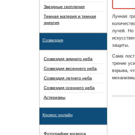
Звездные скопления
Лунная гр
Темная материя и темная
энергия
количество
лучей. Но
искусствен
Созвездия
защиты.
Сама пост
Созвездия зимнего неба
трение ус
Созвездия весеннего неба
взрыва, ч
механизмы,
Созвездия летнего неба
Созвездия осеннего неба
Астеризмы
Космос онлайн
Фотографии космоса