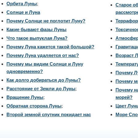
Орбита Луны
;
Старое о
Солнце и Луна
рассмотр
Почему Солнце не поглотит Луну?
Террафор
Какие бывают фазы Луны
Токсично
Что такое выпуклая Луна?
Атмосфе
Почему Луна кажется такой большой?
Гравитац
Почему Луна удаляется от нас?
Возраст 
Почему мы видим Солнце и Луну
Температ
одновременно?
Почему Л
Как долго добираться до Луны?
Почему м
Расстояние от Земли до Луны
;
Почему н
Вращение Луны
;
морей?
Обратная сторона Луны
;
Цвет Лун
Второй земной спутник покидает нас
Море Спо