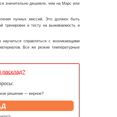
тся значительно дешевле, чем на Марс или
вления лунных миссий. Это должен быть
й тренировке и тесту на выживаемость и
и научиться справляться с возникающими
материалов. Все же резкие температурные
й расклад?
просы:
акое решение — верное?
АД
nykSqCTc