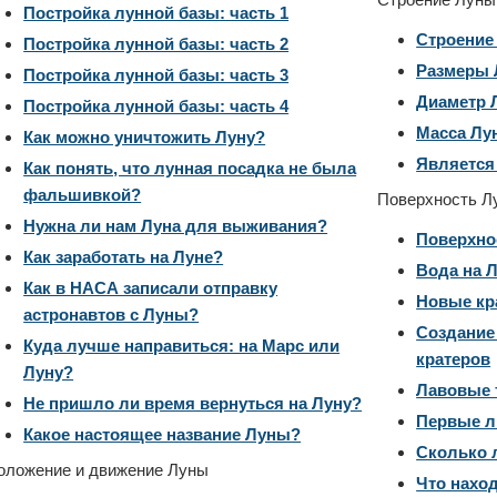
Постройка лунной базы: часть 1
Строение
Постройка лунной базы: часть 2
Размеры
Постройка лунной базы: часть 3
Диаметр 
Постройка лунной базы: часть 4
Масса Лу
Как можно уничтожить Луну?
Является
Как понять, что лунная посадка не была
фальшивкой?
Поверхность Л
Нужна ли нам Луна для выживания?
Поверхно
Как заработать на Луне?
Вода на 
Как в НАСА записали отправку
Новые кр
астронавтов с Луны?
Создание
Куда лучше направиться: на Марс или
кратеров
Луну?
Лавовые 
Не пришло ли время вернуться на Луну?
Первые л
Какое настоящее название Луны?
Сколько 
оложение и движение Луны
Что нахо