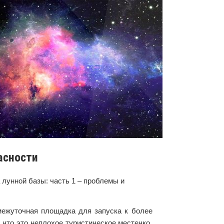
асности
 лунной базы: часть 1 – проблемы и
межуточная площадка для запуска к более
что это неплохое туристическое местечко.