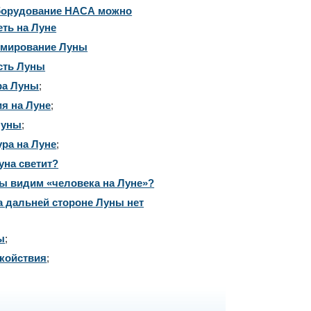
борудование НАСА можно
еть на Луне
мирование Луны
сть Луны
ра Луны
;
ия на Луне
;
Луны
;
ура на Луне
;
уна светит?
ы видим «человека на Луне»?
а дальней стороне Луны нет
ы
;
койствия
;