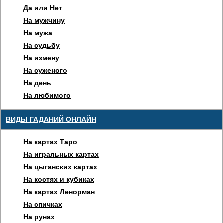
Да или Нет
На мужчину
На мужа
На судьбу
На измену
На суженого
На день
На любимого
ВИДЫ ГАДАНИЙ ОНЛАЙН
На картах Таро
На игральных картах
На цыганских картах
На костях и кубиках
На картах Ленорман
На спичках
На рунах