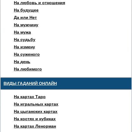
На любовь и отношения
На будущее
Да или Нет
На мужчину
На мужа
На судьбу
На измену
На суженого
На день
На любимого
ВИДЫ ГАДАНИЙ ОНЛАЙН
На картах Таро
На игральных картах
На цыганских картах
На костях и кубиках
На картах Ленорман