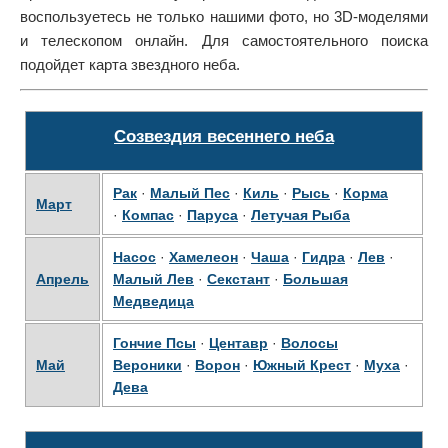
воспользуетесь не только нашими фото, но 3D-моделями
и телескопом онлайн. Для самостоятельного поиска
подойдет карта звездного неба.
Созвездия весеннего неба
Рак
·
Малый Пес
·
Киль
·
Рысь
·
Корма
Март
·
Компас
·
Паруса
·
Летучая Рыба
Насос
·
Хамелеон
·
Чаша
·
Гидра
·
Лев
·
Апрель
Малый Лев
·
Секстант
·
Большая
Медведица
Гончие Псы
·
Центавр
·
Волосы
Май
Вероники
·
Ворон
·
Южный Крест
·
Муха
·
Дева