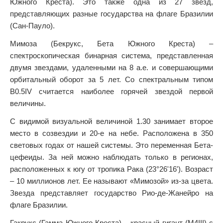
Южного Креста). Это также одна из 27 звезд,
представляющих разные государства на флаге Бразилии
(Сан-Пауло).
Мимоза (Бекрукс, Бета Южного Креста) –
спектроскопическая бинарная система, представленная
двумя звездами, удаленными на 8 а.е. и совершающими
орбитальный оборот за 5 лет. Со спектральным типом
B0.5IV считается наиболее горячей звездой первой
величины.
С видимой визуальной величиной 1.30 занимает второе
место в созвездии и 20-е на небе. Расположена в 350
световых годах от нашей системы. Это переменная Бета-
цефеиды. За ней можно наблюдать только в регионах,
расположенных к югу от тропика Рака (23°26'16'). Возраст
– 10 миллионов лет. Ее называют «Мимозой» из-за цвета.
Звезда представляет государство Рио-де-Жанейро на
флаге Бразилии.
Гакрукс (Гамма Южного Креста) – красный гигант (M4III) с