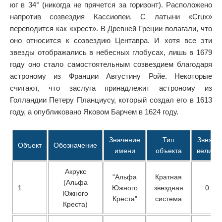
юг в 34° (никогда не прячется за горизонт). Расположено
напротив созвездия Кассиопеи. С латыни «Crux»
переводится как «крест». В Древней Греции полагали, что
оно относится к созвездию Центавра. И хотя все эти
звезды отображались в небесных глобусах, лишь в 1679
году оно стало самостоятельным созвездием благодаря
астроному из Франции Августину Ройе. Некоторые
считают, что заслуга принадлежит астроному из
Голландии Петеру Планциусу, который создал его в 1613
году, а опубликовано Яковом Барчем в 1624 году.
Значение
Тип
Звездн
Объект
Обозначение
имени
объекта
величи
Акрукс
"Альфа
Кратная
(Альфа
1
Южного
звездная
0.77
Южного
Креста"
система
Креста)