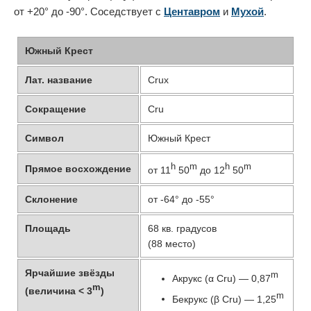
от +20° до -90°. Соседствует с
Центавром
и
Мухой
.
Южный Крест
Лат. название
Crux
Сокращение
Cru
Символ
Южный Крест
h
m
h
m
Прямое восхождение
от 11
50
до 12
50
Склонение
от -64° до -55°
Площадь
68 кв. градусов
(88 место)
Ярчайшие звёзды
m
Акрукс (α Cru) — 0,87
m
(величина < 3
)
m
Бекрукс (β Cru) — 1,25