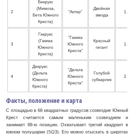
Бекрукс
(Мимоза,
Двойная
2
"Актер"
1.25
Бета Южного
звезда
Креста)
Гакрукс
"Гамма
(Гамма
Красный
3
Южного
1.63
Южного
гигант
Креста"
Креста)
Декрукс
"Дельта
(Дельта
Голубой
4
Южного
2.79
Южного
субкарлик
Креста"
Креста)
Факты, положение и карта
С площадью в 68 квадратных градусов созвездие Южный
Крест считается самым маленьким созвездием и
занимает 88-ю позицию. Охватывает третий квадрант в
южном полушарии (SQ3). Его можно отыскать в широтах