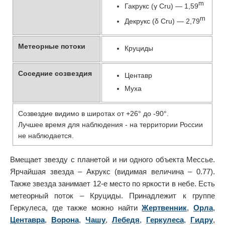
m
Гакрукс (γ Cru) — 1,59
m
Декрукс (δ Cru) — 2,79
Метеорные потоки
Круциды
Соседние созвездия
Центавр
Муха
Созвездие видимо в широтах от +26° до -90°.
Лучшее время для наблюдения - на территории России
не наблюдается.
Вмещает звезду с планетой и ни одного объекта Мессье.
Ярчайшая звезда – Акрукс (видимая величина – 0.77).
Также звезда занимает 12-е место по яркости в небе. Есть
метеорный поток – Круциды. Принадлежит к группе
Геркулеса, где также можно найти
Жертвенник
,
Орла
,
Центавра
,
Ворона
,
Чашу
,
Лебедя
,
Геркулеса
,
Гидру
,