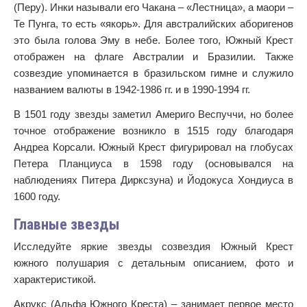
(Перу). Инки называли его Чакана – «Лестница», а маори –
Те Пунга, то есть «якорь». Для австралийских аборигенов
это была голова Эму в небе. Более того, Южный Крест
отображен на флаге Австралии и Бразилии. Также
созвездие упоминается в бразильском гимне и служило
названием валюты в 1942-1986 гг. и в 1990-1994 гг.
В 1501 году звезды заметил Америго Веспуччи, но более
точное отображение возникло в 1515 году благодаря
Андреа Корсали. Южный Крест фигурировал на глобусах
Петера Планциуса в 1598 году (основывался на
наблюдениях Питера Дирксзуна) и Йодокуса Хондиуса в
1600 году.
Главные звезды
Исследуйте яркие звезды созвездия Южный Крест
южного полушария с детальным описанием, фото и
характеристикой.
Акрукс (Альфа Южного Креста) – занимает первое место