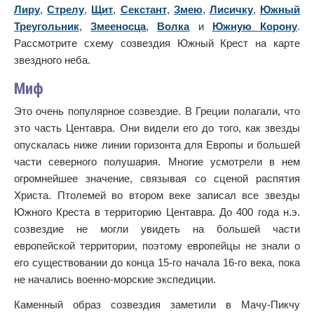
Лиру
,
Стрелу
,
Щит
,
Секстант
,
Змею
,
Лисичку
,
Южный
Треугольник
,
Змееносца
,
Волка
и
Южную Корону
.
Рассмотрите схему созвездия Южный Крест на карте
звездного неба.
Миф
Это очень популярное созвездие. В Греции полагали, что
это часть Центавра. Они видели его до того, как звезды
опускалась ниже линии горизонта для Европы и большей
части северного полушария. Многие усмотрели в нем
огромнейшее значение, связывая со сценой распятия
Христа. Птолемей во втором веке записал все звезды
Южного Креста в территорию Центавра. До 400 года н.э.
созвездие не могли увидеть на большей части
европейской территории, поэтому европейцы не знали о
его существовании до конца 15-го начала 16-го века, пока
не начались военно-морские экспедиции.
Каменный образ созвездия заметили в Мачу-Пикчу