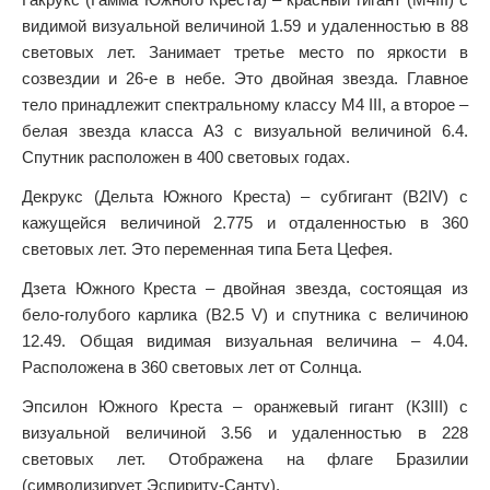
видимой визуальной величиной 1.59 и удаленностью в 88
световых лет. Занимает третье место по яркости в
созвездии и 26-е в небе. Это двойная звезда. Главное
тело принадлежит спектральному классу M4 III, а второе –
белая звезда класса A3 с визуальной величиной 6.4.
Спутник расположен в 400 световых годах.
Декрукс (Дельта Южного Креста) – субгигант (B2IV) с
кажущейся величиной 2.775 и отдаленностью в 360
световых лет. Это переменная типа Бета Цефея.
Дзета Южного Креста – двойная звезда, состоящая из
бело-голубого карлика (B2.5 V) и спутника с величиною
12.49. Общая видимая визуальная величина – 4.04.
Расположена в 360 световых лет от Солнца.
Эпсилон Южного Креста – оранжевый гигант (К3III) с
визуальной величиной 3.56 и удаленностью в 228
световых лет. Отображена на флаге Бразилии
(символизирует Эспириту-Санту).