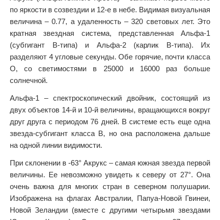
по яркости в созвездии и 12-е в небе. Видимая визуальная
величина – 0.77, а удаленность – 320 световых лет. Это
кратная звездная система, представленная Альфа-1
(субгигант B-типа) и Альфа-2 (карлик B-типа). Их
разделяют 4 угловые секунды. Обе горячие, почти класса
O, со светимостями в 25000 и 16000 раз больше
солнечной.
Альфа-1 – спектроскопический двойник, состоящий из
двух объектов 14-й и 10-й величины, вращающихся вокруг
друг друга с периодом 76 дней. В системе есть еще одна
звезда-субгигант класса B, но она расположена дальше
на одной линии видимости.
При склонении в -63° Акрукс – самая южная звезда первой
величины. Ее невозможно увидеть к северу от 27°. Она
очень важна для многих стран в северном полушарии.
Изображена на флагах Австралии, Папуа-Новой Гвинеи,
Новой Зеландии (вместе с другими четырьмя звездами