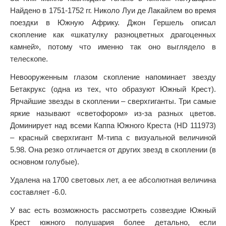
Найдено в 1751-1752 гг. Николо Луи де Лакайлем во время
поездки в Южную Африку. Джон Гершель описал
скопление как «шкатулку разноцветных драгоценных
камней», потому что именно так оно выглядело в
телескопе.
Невооруженным глазом скопление напоминает звезду
Бетакрукс (одна из тех, что образуют Южный Крест).
Ярчайшие звезды в скоплении – сверхгиганты. Три самые
яркие называют «светофором» из-за разных цветов.
Доминирует над всеми Каппа Южного Креста (HD 111973)
– красный сверхгигант M-типа с визуальной величиной
5.98. Она резко отличается от других звезд в скоплении (в
основном голубые).
Удалена на 1700 световых лет, а ее абсолютная величина
составляет -6.0.
У вас есть возможность рассмотреть созвездие Южный
Крест южного полушария более детально, если