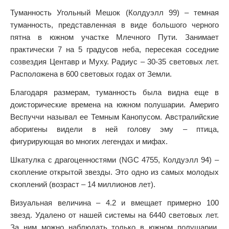
Туманность Угольный Мешок (Колдуэлл 99) – темная
туманность, представленная в виде большого черного
пятна в южном участке Млечного Пути. Занимает
практически 7 на 5 градусов неба, пересекая соседние
созвездия Центавр и Муху. Радиус – 30-35 световых лет.
Расположена в 600 световых годах от Земли.
Благодаря размерам, туманность была видна еще в
доисторические времена на южном полушарии. Америго
Веспуччи называл ее Темным Канопусом. Австралийские
аборигены видели в ней голову эму – птица,
фигурирующая во многих легендах и мифах.
Шкатулка с драгоценностями (NGC 4755, Колдуэлл 94) –
скопление открытой звезды. Это одно из самых молодых
скоплений (возраст – 14 миллионов лет).
Визуальная величина – 4.2 и вмещает примерно 100
звезд. Удалено от нашей системы на 6440 световых лет.
За ним можно наблюдать только в южном полушарии.