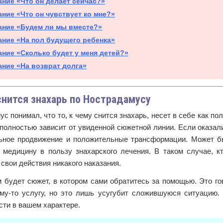
ание «Что он делает сейчас?»
ание «Что он чувствует ко мне?»
ание «Будем ли мы вместе?»
ание «На пол будущего ребенка»
ание «Сколько будет у меня детей?»
ание «На возврат долга»
снится знахарь по Нострадамусу
с понимал, что то, к чему снится знахарь, несет в себе как по
полностью зависит от увиденной сюжетной линии. Если оказали
ьное продвижение и положительные трансформации. Может бы
е медицину в пользу знахарского лечения. В таком случае, к
 свои действия никакого наказания.
 будет сюжет, в котором сами обратитесь за помощью. Это гов
ому-то услугу, но это лишь усугубит сложившуюся ситуацию.
сти в вашем характере.