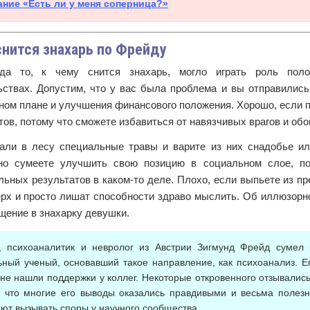
ание «Есть ли у меня соперница?»
снится знахарь по Фрейду
да то, к чему снится знахарь, могло играть роль поло
ьствах. Допустим, что у вас была проблема и вы отправились
ном плане и улучшения финансового положения. Хорошо, если 
ов, потому что сможете избавиться от навязчивых врагов и об
али в лесу специальные травы и варите из них снадобье ил
но сумеете улучшить свою позицию в социальном слое, по
льных результатов в каком-то деле. Плохо, если выпьете из п
ерх и просто лишат способности здраво мыслить. Об иллюзорн
щение в знахарку девушки.
, психоаналитик и невролог из Австрии Зигмунд Фрейд сумел
ьный ученый, основавший такое направление, как психоанализ. Ег
 не нашли поддержки у коллег. Некоторые откровенного отзывалис
, что многие его выводы оказались правдивыми и весьма полез
ют вызывать споры у научного сообщества.