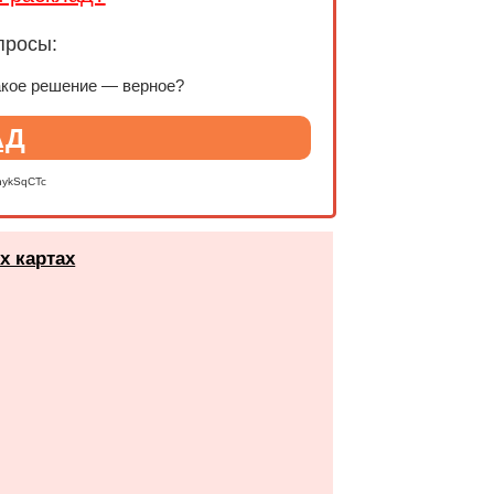
просы:
акое решение — верное?
АД
nykSqCTc
х картах