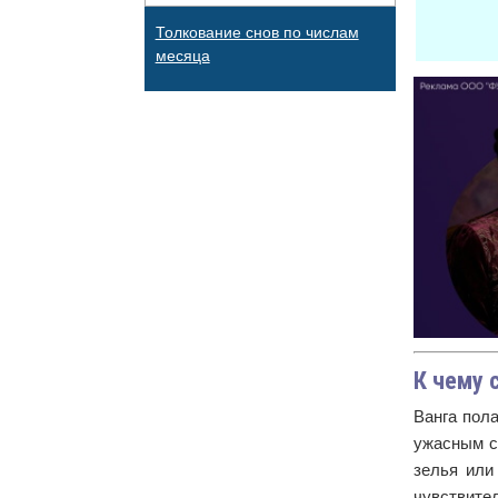
Толкование снов по числам
месяца
К чему 
Ванга пола
ужасным с
зелья или
чувствите