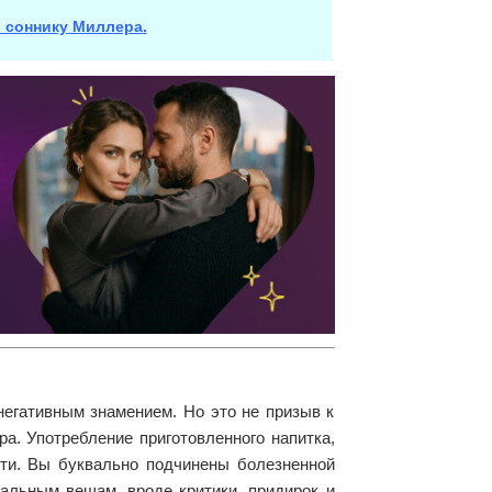
о соннику Миллера.
 негативным знамением. Но это не призыв к
а. Употребление приготовленного напитка,
сти. Вы буквально подчинены болезненной
нальным вещам, вроде критики, придирок и