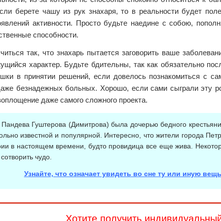
Если берете чашу из рук знахаря, то в реальности будет пол
явлений активности. Просто будьте наедине с собою, пополн
ственные способности.
читься так, что знахарь пытается заговорить ваше заболеван
жущийся характер. Будьте бдительны, так как обязательно пос
ешки в принятии решений, если довелось познакомиться с с
даже безнадежных больных. Хорошо, если сами сыграли эту рол
воплощение даже самого сложного проекта.
 Пандева Гуштерова (Димитрова) была дочерью бедного крестьяни
вольно известной и популярной. Интересно, что жители города Пет
рии в настоящем времени, будто провидица все еще жива. Некотор
сотворить чудо.
Узнайте, что означает увидеть во сне ту или иную вещь
Хотите получить индивидуальны