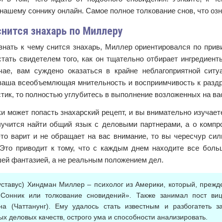
нашему соннику онлайн. Самое полное толкование снов, что озн
снится знахарь по Миллеру
знать к чему снится знахарь, Миллер ориентировался по прив
тать свидетелем того, как он тщательно отбирает ингредиент
чае, вам суждено оказаться в крайне неблагоприятной ситу
ваша всеобъемлющая мнительность и восприимчивость к раздра
тик, то полностью углубитесь в выполнение возложенных на ва
и может попасть знахарский рецепт, и вы внимательно изучает
лучится найти общий язык с деловыми партнерами, а о компро
-то варит и не обращает на вас внимание, то вы чересчур си
 Это приводит к тому, что с каждым днем находите все бол
шей фантазией, а не реальным положением дел.
Густавус) Хиндман Миллер – психолог из Америки, который, прежде
Сонник или толкование сновидений». Также занимал пост ви
на (Чаттанунг). Ему удалось стать известным и разбогатеть за
ых деловых качеств, острого ума и способности анализировать.