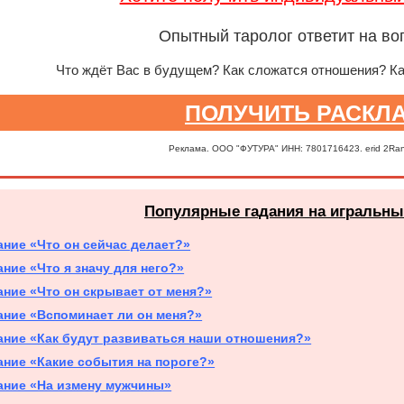
Опытный таролог ответит на во
Что ждёт Вас в будущем? Как сложатся отношения? К
ПОЛУЧИТЬ РАСКЛ
Реклама. ООО "ФУТУРА" ИНН: 7801716423. erid 2Ra
Популярные гадания на игральны
ание «Что он сейчас делает?»
ание «Что я значу для него?»
ание «Что он скрывает от меня?»
ание «Вспоминает ли он меня?»
ание «Как будут развиваться наши отношения?»
ание «Какие события на пороге?»
ание «На измену мужчины»