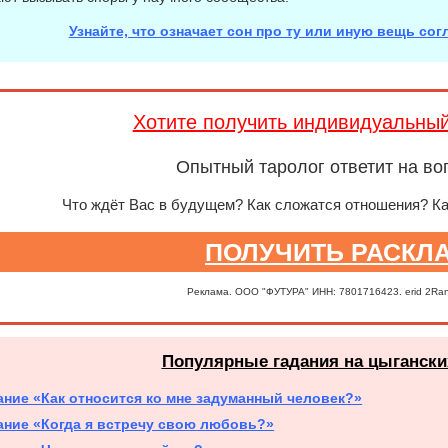
Узнайте, что означает сон про ту или иную вещь со
Хотите получить индивидуальны
Опытный таролог ответит на во
Что ждёт Вас в будущем? Как сложатся отношения? К
ПОЛУЧИТЬ РАСКЛ
Реклама. ООО "ФУТУРА" ИНН: 7801716423. erid 2Ra
Популярные гадания на цыгански
ание «Как относится ко мне задуманный человек?»
ание «Когда я встречу свою любовь?»