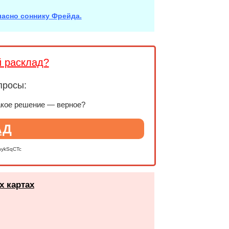
гласно соннику Фрейда.
й расклад?
просы:
акое решение — верное?
АД
nykSqCTc
х картах