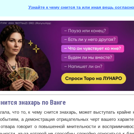
Узнайте к чему снится та или иная вещь согласн
снится знахарь по Ванге
гала, что то, к чему снится знахарь, может выступать крайне
обытиям, а демонстрация отрицательных черт вашего характер
 отвара говорит о повышенной мнительности и восприимчиво
льности, из-за которой не способны спокойно относиться к ба