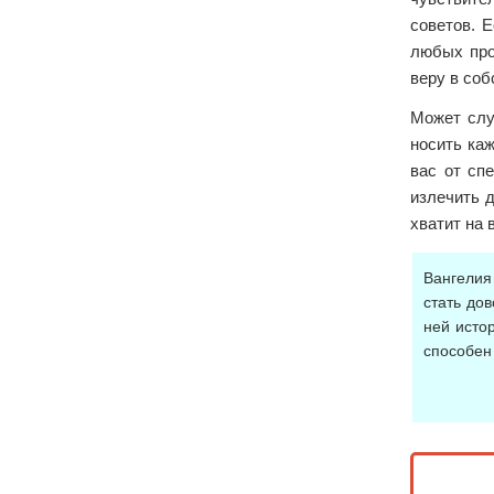
советов. 
любых про
веру в соб
Может слу
носить ка
вас от сп
излечить 
хватит на 
Вангелия
стать до
ней исто
способен 