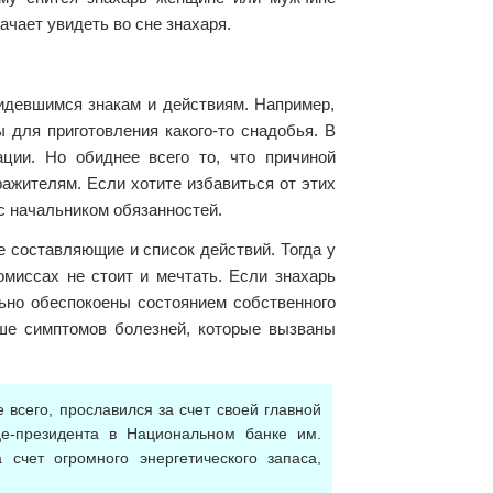
ачает увидеть во сне знахаря.
идевшимся знакам и действиям. Например,
ы для приготовления какого-то снадобья. В
ации. Но обиднее всего то, что причиной
жителям. Если хотите избавиться от этих
с начальником обязанностей.
е составляющие и список действий. Тогда у
миссах не стоит и мечтать. Если знахарь
льно обеспокоены состоянием собственного
ьше симптомов болезней, которые вызваны
 всего, прославился за счет своей главной
це-президента в Национальном банке им.
 счет огромного энергетического запаса,