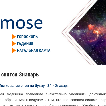
ГОРОСКОПЫ
ГАДАНИЯ
НАТАЛЬНАЯ КАРТА
 снится Знахарь
Толкование снов на букву "З"
> Знахарь
ная медицина позволила значительно увеличить длительн
сь обращаться к ведунам и тем, кто пользовался силами прир
я в том, чего ждать от подобного сновидения. Узнайте, к 