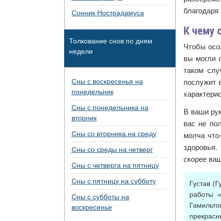
благодаря 
Сонник Нострадамуса
К чему 
Толкование снов по дням
Чтобы осо
недели
вы могли с
таком слу
Сны с воскресенья на
послужит 
понедельник
характерис
Сны с понедельника на
В ваши рук
вторник
вас не по
Сны со вторника на среду
молча что
здоровья.
Сны со среды на четверг
скорее ва
Сны с четверга на пятницу
Сны с пятницу на субботу
Густав (
работы «
Сны с субботы на
Гамильто
воскресенье
прекрасн