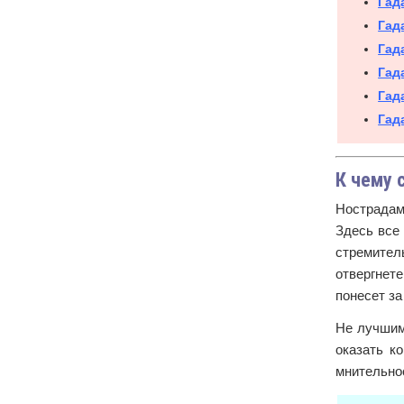
Гад
Гад
Гад
Гад
Гад
Гад
К чему 
Нострадаму
Здесь все 
стремител
отвергнет
понесет за
Не лучшим
оказать к
мнительно