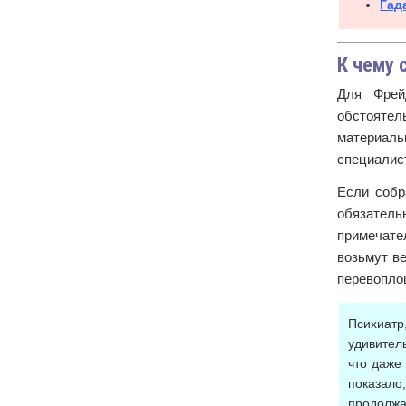
Гад
К чему 
Для Фрей
обстоятел
материаль
специалист
Если собр
обязатель
примечате
возьмут в
перевопло
Психиатр
удивител
что даже
показало
продолжа