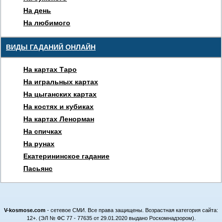
На день
На любимого
ВИДЫ ГАДАНИЙ ОНЛАЙН
На картах Таро
На игральных картах
На цыганских картах
На костях и кубиках
На картах Ленорман
На спичках
На рунах
Екатерининское гадание
Пасьянс
V-kosmose.com
- сетевое СМИ. Все права защищены. Возрастная категория сайта:
12+. (ЭЛ № ФС 77 - 77635 от 29.01.2020 выдано Роскомнадзором).