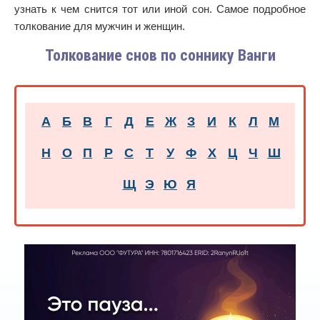
узнать к чем снится тот или иной сон. Самое подробное
толкование для мужчин и женщин.
Толкование снов по соннику Ванги
А
Б
В
Г
Д
Е
Ж
З
И
К
Л
М
Н
О
П
Р
С
Т
У
Ф
Х
Ц
Ч
Ш
Щ
Э
Ю
Я