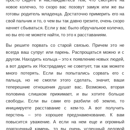
новое колечко, то скоро вас позовут замуж или же вы
готовы родитель младенца. Достаточно примерить его на
свой пальчик и то, о чем вы так давно грезите, очень скоро
начнет сбываться. Если у вас было обручальное колечко,
но вы его не можете найти, то это к расставаниям.
Вы решите порвать со старой связью. Причем это не
всегда ваш супруг или парень. Распрощаться можно и с
другом. Находить кольца – это к появлению новых людей,
а вот дарить их Нострадамус не советует, так как можете
много потерять. Если вы попытались сорвать его с
пальца, но не смогли этого сделать, значит, ваши
теперешние отношения душат вас. Возможно, вторая
половина слишком прижимает, и вы хотите больше
свободы. Если вы сами его разбили об землю, то
инициируете расставание с кем-то. А вот получить
перстень – это хорошее предзнаменование. К вам
повысится уважение. А если на нем еще и огромный
драгоценный камень, то вы очень успешный деловой