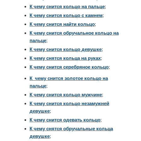
К чему снится кольцо на пальце
;
К чему снится кольцо с камнем
;
К чему снится найти кольцо
;
К чему снится обручальное кольцо на
пальце
;
К чему снится кольцо девушке
;
К чему снятся кольца на руках
;
К чему снится серебряное кольцо
;
К чему снится золотое кольцо на
пальце
;
К чему снится кольцо мужчине
;
К чему снится кольцо незамужней
девушке
;
К чему снится одевать кольцо
;
К чему снятся обручальные кольца
девушке
;