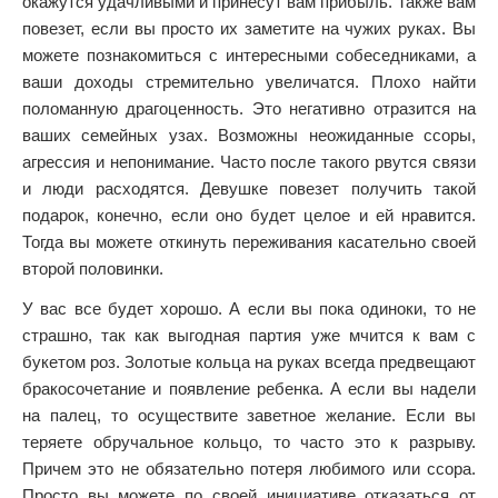
окажутся удачливыми и принесут вам прибыль. Также вам
повезет, если вы просто их заметите на чужих руках. Вы
можете познакомиться с интересными собеседниками, а
ваши доходы стремительно увеличатся. Плохо найти
поломанную драгоценность. Это негативно отразится на
ваших семейных узах. Возможны неожиданные ссоры,
агрессия и непонимание. Часто после такого рвутся связи
и люди расходятся. Девушке повезет получить такой
подарок, конечно, если оно будет целое и ей нравится.
Тогда вы можете откинуть переживания касательно своей
второй половинки.
У вас все будет хорошо. А если вы пока одиноки, то не
страшно, так как выгодная партия уже мчится к вам с
букетом роз. Золотые кольца на руках всегда предвещают
бракосочетание и появление ребенка. А если вы надели
на палец, то осуществите заветное желание. Если вы
теряете обручальное кольцо, то часто это к разрыву.
Причем это не обязательно потеря любимого или ссора.
Просто вы можете по своей инициативе отказаться от