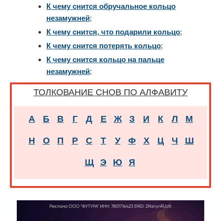
К чему снится обручальное кольцо
незамужней
;
К чему снится, что подарили кольцо
;
К чему снится потерять кольцо
;
К чему снится кольцо на пальце
незамужней
;
ТОЛКОВАНИЕ СНОВ ПО АЛФАВИТУ
А
Б
В
Г
Д
Е
Ж
З
И
К
Л
М
Н
О
П
Р
С
Т
У
Ф
Х
Ц
Ч
Ш
Щ
Э
Ю
Я