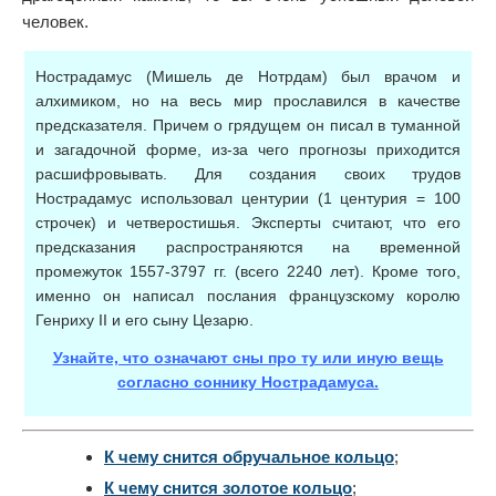
человек.
Нострадамус (Мишель де Нотрдам) был врачом и
алхимиком, но на весь мир прославился в качестве
предсказателя. Причем о грядущем он писал в туманной
и загадочной форме, из-за чего прогнозы приходится
расшифровывать. Для создания своих трудов
Нострадамус использовал центурии (1 центурия = 100
строчек) и четверостишья. Эксперты считают, что его
предсказания распространяются на временной
промежуток 1557-3797 гг. (всего 2240 лет). Кроме того,
именно он написал послания французскому королю
Генриху II и его сыну Цезарю.
Узнайте, что означают сны про ту или иную вещь
согласно соннику Нострадамуса.
К чему снится обручальное кольцо
;
К чему снится золотое кольцо
;