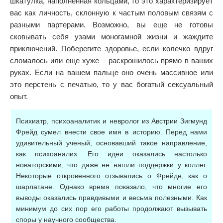
шкатулка, наполненная кольцами, то это характеризирует
вас как личность, склонную к частым половым связям с
разными партерами. Возможно, вы еще не готовы
сковывать себя узами моногамной жизни и жаждите
приключений. Поберегите здоровье, если колечко вдруг
сломалось или еще хуже – раскрошилось прямо в ваших
руках. Если на вашем пальце оно очень массивное или
это перстень с печатью, то у вас богатый сексуальный
опыт.
Психиатр, психоаналитик и невролог из Австрии Зигмунд
Фрейд сумел внести свое имя в историю. Перед нами
удивительный ученый, основавший такое направление,
как психоанализ. Его идеи оказались настолько
новаторскими, что даже не нашли поддержки у коллег.
Некоторые откровенного отзывались о Фрейде, как о
шарлатане. Однако время показало, что многие его
выводы оказались правдивыми и весьма полезными. Как
минимум до сих пор его работы продолжают вызывать
споры у научного сообщества.