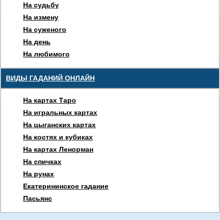
На судьбу
На измену
На суженого
На день
На любимого
ВИДЫ ГАДАНИЙ ОНЛАЙН
На картах Таро
На игральных картах
На цыганских картах
На костях и кубиках
На картах Ленорман
На спичках
На рунах
Екатерининское гадание
Пасьянс