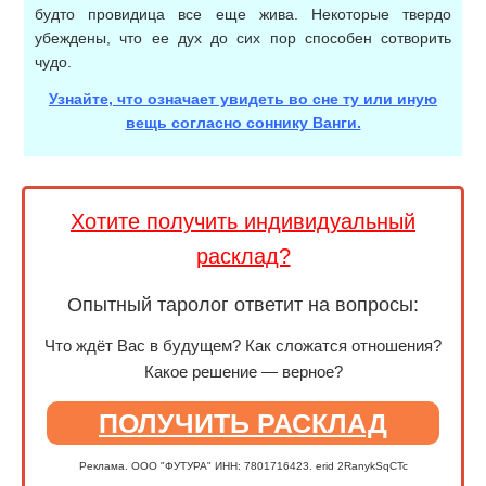
будто провидица все еще жива. Некоторые твердо
убеждены, что ее дух до сих пор способен сотворить
чудо.
Узнайте, что означает увидеть во сне ту или иную
вещь согласно соннику Ванги.
Хотите получить индивидуальный
расклад?
Опытный таролог ответит на вопросы:
Что ждёт Вас в будущем? Как сложатся отношения?
Какое решение — верное?
ПОЛУЧИТЬ РАСКЛАД
Реклама. ООО "ФУТУРА" ИНН: 7801716423. erid 2RanykSqCTc