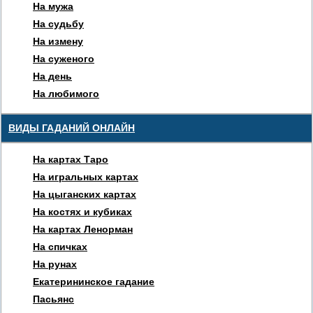
На мужа
На судьбу
На измену
На суженого
На день
На любимого
ВИДЫ ГАДАНИЙ ОНЛАЙН
На картах Таро
На игральных картах
На цыганских картах
На костях и кубиках
На картах Ленорман
На спичках
На рунах
Екатерининское гадание
Пасьянс