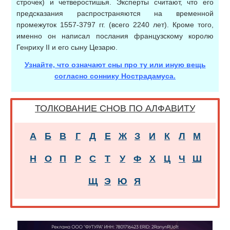
строчек) и четверостишья. Эксперты считают, что его
предсказания распространяются на временной
промежуток 1557-3797 гг. (всего 2240 лет). Кроме того,
именно он написал послания французскому королю
Генриху II и его сыну Цезарю.
Узнайте, что означают сны про ту или иную вещь
согласно соннику Нострадамуса.
ТОЛКОВАНИЕ СНОВ ПО АЛФАВИТУ
А
Б
В
Г
Д
Е
Ж
З
И
К
Л
М
Н
О
П
Р
С
Т
У
Ф
Х
Ц
Ч
Ш
Щ
Э
Ю
Я