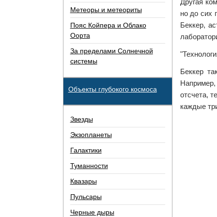
Другая ко
Метеоры и метеориты
но до сих 
Беккер, а
Пояс Койпера и Облако
Оорта
лаборатори
За пределами Солнечной
"Технологи
системы
Беккер та
Например, 
Объекты глубокого космоса
отсчета, т
каждые тр
Звезды
Экзопланеты
Галактики
Туманности
Квазары
Пульсары
Черные дыры