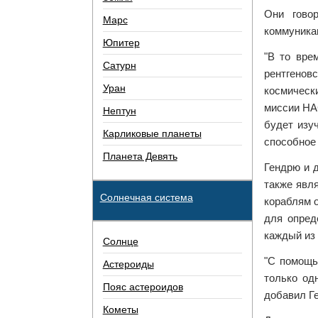
Они гово
Марс
коммуника
Юпитер
"В то вре
Сатурн
рентгеновс
Уран
космическ
миссии НАС
Нептун
будет изу
Карликовые планеты
способное
Планета Девять
Гендрю и 
также явл
Солнечная система
кораблям о
для опред
каждый из
Солнце
"С помощь
Астероиды
только од
Пояс астероидов
добавил Г
Кометы