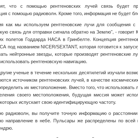
рят, что с помощью рентгеновских лучей связь будет п
ция с помощью радиоволн. Кроме того, информация не будет бл
мя как мы используем рентгеновские лучи для сообщения с
кую связь для отправки сигнала обратно на Землю", - говорит
их полетов Годдарда НАСА в Гринбелте. Концепция рентгено
А под названием NICER/SEXTANT, которая готовится к запуску
чать нейтронные звезды, которые производят рентгеновские лу
 использовать рентгеновскую навигацию.
другие ученые в течение нескольких десятилетий изучали возм
яются источником рентгеновских лучей, в качестве космически
пределить их местоположение. Вместо того, что использовать 
еления своего местоположения, будущая миссия может испол
 которых испускает свою идентифицирующую частоту.
ю радиоволн, вы получите точную информацию о расстоянии
но направление в небе. Пульсары же распределены по всей г
ендрю.