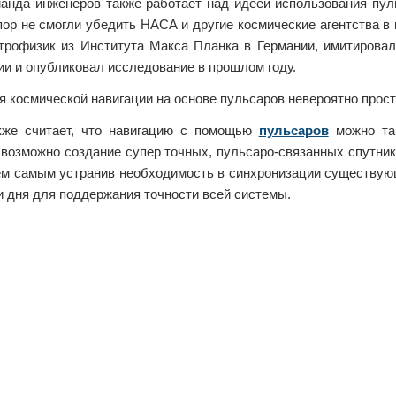
манда инженеров также работает над идеей использования пул
пор не смогли убедить НАСА и другие космические агентства в
строфизик из Института Макса Планка в Германии, имитирова
и и опубликовал исследование в прошлом году.
я космической навигации на основе пульсаров невероятно проста
кже считает, что навигацию с помощью
пульсаров
можно так
возможно создание супер точных, пульсаро-связанных спутник
ем самым устранив необходимость в синхронизации существующ
и дня для поддержания точности всей системы.