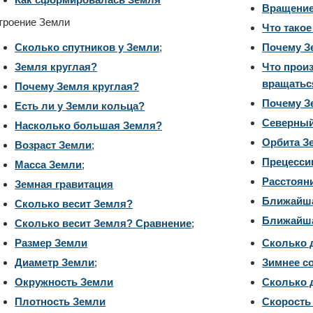
Вращение
троение Земли
Что тако
Сколько спутников у Земли
;
Почему З
Земля круглая?
Что произ
вращатьс
Почему Земля круглая?
Почему З
Есть ли у Земли кольца?
Северный
Насколько большая Земля?
Орбита З
Возраст Земли
;
Прецесси
Масса Земли
;
Расстоян
Земная гравитация
Ближайша
Сколько весит Земля?
Ближайша
Сколько весит Земля? Сравнение
;
Размер Земли
Сколько 
Диаметр Земли
;
Зимнее с
Окружность Земли
Сколько 
Плотность Земли
Скорость