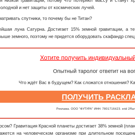
я низкой гравитации, потому что потеряют массу и станут х
холодной и нет защиты от космических лучей.
атривать спутники, то почему бы не Титан?
ейшая луна Сатурна. Достигает 15% земной гравитации, а те
выше земного, поэтому не придется оборудовать скафандр спец
Хотите получить индивидуальны
Опытный таролог ответит на во
Что ждёт Вас в будущем? Как сложатся отношения? К
ПОЛУЧИТЬ РАСКЛ
Реклама. ООО "ФУТУРА" ИНН: 7801716423. erid 2Ra
рсом? Гравитация Красной планеты достигает 38% земной (плане
кажется на человеческом организме при длительном посещен