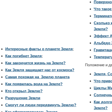
Поверхно
Что такое
Терминат
Сколько 
Земли?
Эффект 
Альбедо 
Интересные факты о планете Земля
;
Гравитац
Как погибнет Земля
;
Температ
Как закончится жизнь на Земле?
Положение и д
Как Земля защищает нас от космоса?
Земля, С
Самая похожая на Землю планета
Что приво
Как появилась вода на Земле?
Циклы М
Кто открыл Землю?
Солнечны
Разрушение Земли
Как долго
Смогут ли люди передвинуть Землю?
Земле?
Как сформировалась Земля