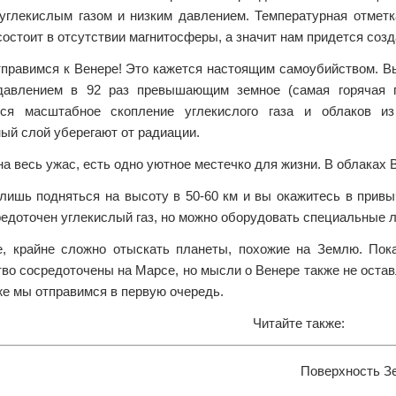
углекислым газом и низким давлением. Температурная отметка
остоит в отсутствии магнитосферы, а значит нам придется созд
тправимся к Венере! Это кажется настоящим самоубийством. Вы
давлением в 92 раз превышающим земное (самая горячая п
ся масштабное скопление углекислого газа и облаков и
ый слой уберегают от радиации.
а весь ужас, есть одно уютное местечко для жизни. В облаках 
 лишь подняться на высоту в 50-60 км и вы окажитесь в прив
редоточен углекислый газ, но можно оборудовать специальные 
е, крайне сложно отыскать планеты, похожие на Землю. Пок
во сосредоточены на Марсе, но мысли о Венере также не остав
же мы отправимся в первую очередь.
Читайте также:
Поверхность З