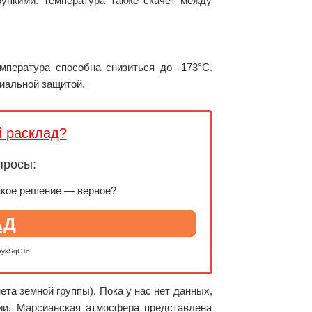
рупкими. Температура также скачет между
мпература способна снизиться до -173°C.
иальной защитой.
й расклад?
просы:
акое решение — верное?
АД
nykSqCTc
та земной группы). Пока у нас нет данных,
ии. Марсианская атмосфера представлена