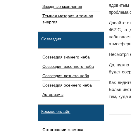
ядовитым 
Звездные скопления
проблема с
Темная материя и темная
энергия
Давайте о
462°C, а 
наблюдает
Созвездия
атмосферн
Несмотря н
Созвездия зимнего неба
Да, нужно
Созвездия весеннего неба
будет сос
Созвездия летнего неба
Как видит
Созвездия осеннего неба
Большинст
Астеризмы
тем, куда 
Космос онлайн
Фотографии космоса