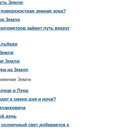
сть Земли
;
 поверхностная земная зона?
ор Земли
километров займет путь вокруг
Альбедо
Земли
ия Земли
;
ура на Земле
;
вижение Земли
олнце и Луна
;
дит к смене дня и ночи?
иланковича
й день
 солнечный свет добирается к