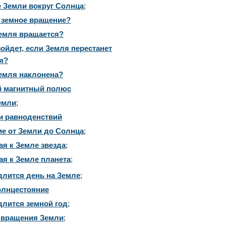
 Земли вокруг Солнца
;
е земное вращение?
емля вращается?
ойдет, если Земля перестанет
я?
емля наклонена?
 магнитный полюс
емли
;
и равноденствий
ие от Земли до Солнца
;
я к Земле звезда
;
я к Земле планета
;
длится день на Земле
;
олнцестояние
длится земной год
;
 вращения Земли
;