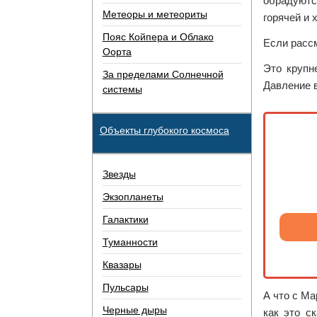
обрадуютс
Метеоры и метеориты
горячей и 
Пояс Койпера и Облако
Если рассм
Оорта
Это крупн
За пределами Солнечной
Давление 
системы
Объекты глубокого космоса
Звезды
Экзопланеты
Галактики
Туманности
Квазары
Пульсары
А что с Ма
Черные дыры
как это с