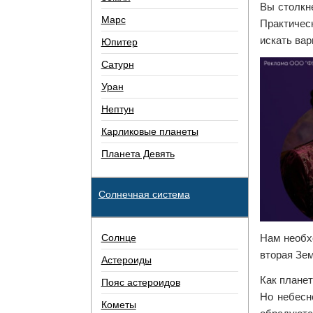
Вы столкн
Марс
Практичес
искать вар
Юпитер
Сатурн
Уран
Нептун
Карликовые планеты
Планета Девять
Солнечная система
Солнце
Нам необх
вторая Зем
Астероиды
Как планет
Пояс астероидов
Но небесн
Кометы