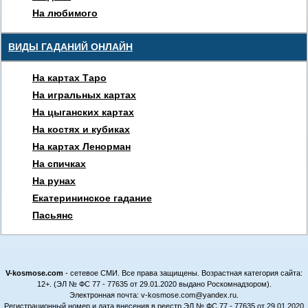
На любимого
ВИДЫ ГАДАНИЙ ОНЛАЙН
На картах Таро
На игральных картах
На цыганских картах
На костях и кубиках
На картах Ленорман
На спичках
На рунах
Екатерининское гадание
Пасьянс
V-kosmose.com
- сетевое СМИ. Все права защищены. Возрастная категория сайта:
12+. (ЭЛ № ФС 77 - 77635 от 29.01.2020 выдано Роскомнадзором).
Электронная почта: v-kosmose.com@yandex.ru.
Регистрационный номер и дата внесения в реестр ЭЛ № ФС 77 - 77635 от 29.01.2020